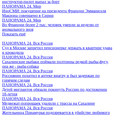
инструктор-пилот выпал за борт
ПАНОРАМА 24. Мир
ИноСМИ: покушение на президента Франции Эмманюэля
Макрона совершено в Сирии
ПАНОРАМА 24. Мир
Во Франции более 2 тыс. человек умерли за неделю от
аномального зноя
Показать ещё
ПАНОРАМА 24. Вся Россия
Суд в Москве запретил пенсионерке держать в квартире удава
и крокодила
ПАНОРАМА 24. Вся Россия
Сахалинские рыбаки поймали полтонны редкой рыбы-фугу,
она же - рыба-собака
ПАНОРАМА 24. Вся Россия
Россиянин похитил в аптеке виагру и был задержан по
горячим следам
ПАНОРАМА 24. Вся Россия
Детей мигрантов обязали покинуть Россию по достижении
18-летия
ПАНОРАМА 24. Вся Россия
Медвежат-попрошаек удалили с трассы на Сахалине
ПАНОРАМА 24. Вся Россия
Жительница Приамурья подозревается в убийстве любимого