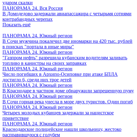
ударом скалки
ПАНОРАМА 24. Вся Россия
В Домодедово задержали авиапассажира с четырьмя сотнями
контрабандных черепах
Показать ещё
ПАНОРАМА 24. Южный регион
В Сочи мужчина покалечил две иномарки на 420 тыс. рублей
в поисках "портала в иные миры"
ПАНОРАМА 24. Южный регион
"Газпром нефть" разрешила кубанским водителям заливать
топливо в канистры на своих заправках
ПАНОРАМА 24. Южный регион
Число погибших в Архипо-Осиповке при атаке БПЛА
достигло 6, среди них трое детей
ПАНОРАМА 24. Южный регион
В Краснодаре в частном доме обнаружили запрещенную пуму
ПАНОРАМА 24. Южный регион
В Сочи горная река унесла в море двух туристов. Один погиб
ПАНОРАМА 24. Южный регион
Четырех молодых кубанцев задержали за нацистское
приветствие
ПАНОРАМА 24. Южный регион
Краснодарские полицейские нашли школьницу, жестоко
расправившуюся с голубем