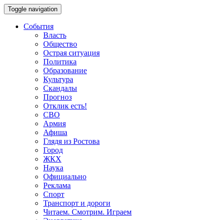
Toggle navigation
События
Власть
Общество
Острая ситуация
Политика
Образование
Культура
Скандалы
Прогноз
Отклик есть!
СВО
Армия
Афиша
Глядя из Ростова
Город
ЖКХ
Наука
Официально
Реклама
Спорт
Транспорт и дороги
Читаем. Смотрим. Играем