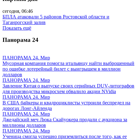
сегодня, 06:46
БПЛА атаковали 5 районов Ростовской области и
Таганрогский залив
Показать ещё
Панорама
24
ПАНОРАМА 24. Мир
Мусорная компания помогла итальянцу найти выброшенный
по ошибке лотерейный билет с выигрышем в миллион
долларов
ПАНОРАМА 24. Мир
Завление Китая о выпуске своих серийных DUV-литографов
для производства микросхем обвалило акции NVidia
ПАНОРАМА 24. Мир
В США байкеры и квадроциклисты устроили беспредел на
дорогах Лонг-Айленда
ПАНОРАМА 24. Мир
Джедайский меч Люка Скайуокера продали с аукциона за
миллионы долларов
ПАНОРАМА 24. Мир
Ученица смогла успешно приземлиться после того, как ее