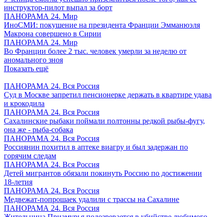
инструктор-пилот выпал за борт
ПАНОРАМА 24. Мир
ИноСМИ: покушение на президента Франции Эмманюэля
Макрона совершено в Сирии
ПАНОРАМА 24. Мир
Во Франции более 2 тыс. человек умерли за неделю от
аномального зноя
Показать ещё
ПАНОРАМА 24. Вся Россия
Суд в Москве запретил пенсионерке держать в квартире удава
и крокодила
ПАНОРАМА 24. Вся Россия
Сахалинские рыбаки поймали полтонны редкой рыбы-фугу,
она же - рыба-собака
ПАНОРАМА 24. Вся Россия
Россиянин похитил в аптеке виагру и был задержан по
горячим следам
ПАНОРАМА 24. Вся Россия
Детей мигрантов обязали покинуть Россию по достижении
18-летия
ПАНОРАМА 24. Вся Россия
Медвежат-попрошаек удалили с трассы на Сахалине
ПАНОРАМА 24. Вся Россия
Жительница Приамурья подозревается в убийстве любимого