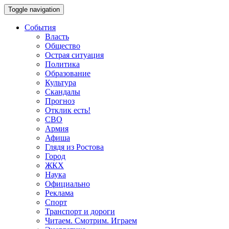
Toggle navigation
События
Власть
Общество
Острая ситуация
Политика
Образование
Культура
Скандалы
Прогноз
Отклик есть!
СВО
Армия
Афиша
Глядя из Ростова
Город
ЖКХ
Наука
Официально
Реклама
Спорт
Транспорт и дороги
Читаем. Смотрим. Играем