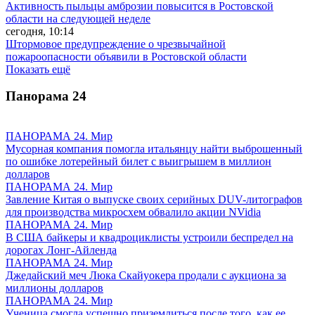
Активность пыльцы амброзии повысится в Ростовской
области на следующей неделе
сегодня, 10:14
Штормовое предупреждение о чрезвычайной
пожароопасности объявили в Ростовской области
Показать ещё
Панорама
24
ПАНОРАМА 24. Мир
Мусорная компания помогла итальянцу найти выброшенный
по ошибке лотерейный билет с выигрышем в миллион
долларов
ПАНОРАМА 24. Мир
Завление Китая о выпуске своих серийных DUV-литографов
для производства микросхем обвалило акции NVidia
ПАНОРАМА 24. Мир
В США байкеры и квадроциклисты устроили беспредел на
дорогах Лонг-Айленда
ПАНОРАМА 24. Мир
Джедайский меч Люка Скайуокера продали с аукциона за
миллионы долларов
ПАНОРАМА 24. Мир
Ученица смогла успешно приземлиться после того, как ее