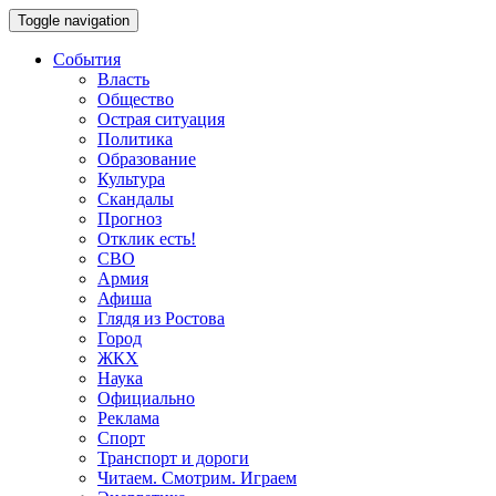
Toggle navigation
События
Власть
Общество
Острая ситуация
Политика
Образование
Культура
Скандалы
Прогноз
Отклик есть!
СВО
Армия
Афиша
Глядя из Ростова
Город
ЖКХ
Наука
Официально
Реклама
Спорт
Транспорт и дороги
Читаем. Смотрим. Играем