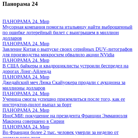
Панорама
24
ПАНОРАМА 24. Мир
Мусорная компания помогла итальянцу найти выброшенный
по ошибке лотерейный билет с выигрышем в миллион
долларов
ПАНОРАМА 24. Мир
Завление Китая о выпуске своих серийных DUV-литографов
для производства микросхем обвалило акции NVidia
ПАНОРАМА 24. Мир
В США байкеры и квадроциклисты устроили беспредел на
дорогах Лонг-Айленда
ПАНОРАМА 24. Мир
Джедайский меч Люка Скайуокера продали с аукциона за
миллионы долларов
ПАНОРАМА 24. Мир
Ученица смогла успешно приземлиться после того, как ее
инструктор-пилот выпал за борт
ПАНОРАМА 24. Мир
ИноСМИ: покушение на президента Франции Эмманюэля
Макрона совершено в Сирии
ПАНОРАМА 24. Мир
Во Франции более 2 тыс. человек умерли за неделю от
аномального зноя