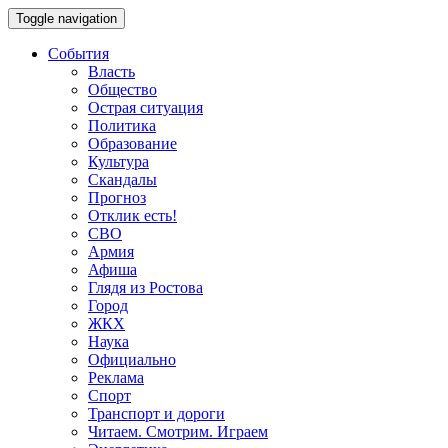
Toggle navigation
События
Власть
Общество
Острая ситуация
Политика
Образование
Культура
Скандалы
Прогноз
Отклик есть!
СВО
Армия
Афиша
Глядя из Ростова
Город
ЖКХ
Наука
Официально
Реклама
Спорт
Транспорт и дороги
Читаем. Смотрим. Играем