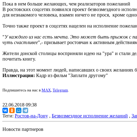
Пока в нем больше желающих, чем реализаторов пожеланий
В ростовских соцсетях появился проект безвозмездного исполн
для незнакомого человека, взамен ничего не прося, кроме одно
Точно также проект в соцсетях нацелен на исполнение пожела
"
У каждого из нас есть мечта. Это может быть прыжок с па
чуть счастливее
",- призывает ростовчан к активным действиям
Жители донской столицы восприняли идею на "ура" и стали делит
почитать книгу.
Правда, на этот момент людей, написавших о своих желаниях бо
Иллюстрация:
Кадр из фильм "Заплати другому"
Подпишитесь на нас в
MAX
,
Telegram
.
22.06.2018 09:38
Теги:
Ростов-на-Дону
,
Безвозмездное исполнение желаний
,
За
Новости партнеров