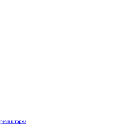
 время шторма