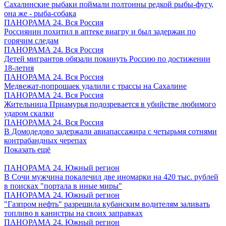
Сахалинские рыбаки поймали полтонны редкой рыбы-фугу,
она же - рыба-собака
ПАНОРАМА 24. Вся Россия
Россиянин похитил в аптеке виагру и был задержан по
горячим следам
ПАНОРАМА 24. Вся Россия
Детей мигрантов обязали покинуть Россию по достижении
18-летия
ПАНОРАМА 24. Вся Россия
Медвежат-попрошаек удалили с трассы на Сахалине
ПАНОРАМА 24. Вся Россия
Жительница Приамурья подозревается в убийстве любимого
ударом скалки
ПАНОРАМА 24. Вся Россия
В Домодедово задержали авиапассажира с четырьмя сотнями
контрабандных черепах
Показать ещё
ПАНОРАМА 24. Южный регион
В Сочи мужчина покалечил две иномарки на 420 тыс. рублей
в поисках "портала в иные миры"
ПАНОРАМА 24. Южный регион
"Газпром нефть" разрешила кубанским водителям заливать
топливо в канистры на своих заправках
ПАНОРАМА 24. Южный регион