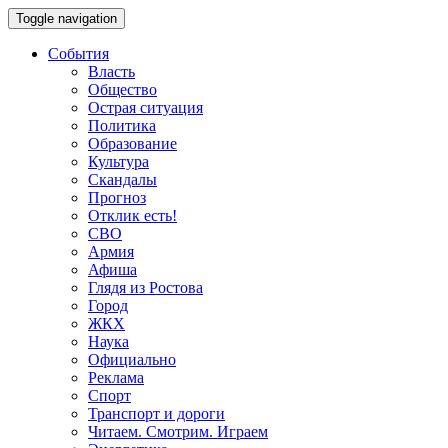
Toggle navigation
События
Власть
Общество
Острая ситуация
Политика
Образование
Культура
Скандалы
Прогноз
Отклик есть!
СВО
Армия
Афиша
Глядя из Ростова
Город
ЖКХ
Наука
Официально
Реклама
Спорт
Транспорт и дороги
Читаем. Смотрим. Играем