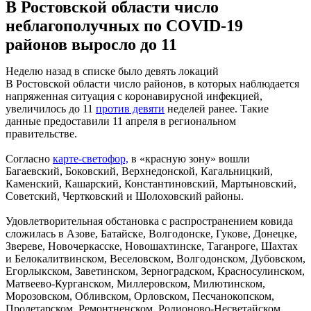
В Ростовской области число
неблагополучных по COVID-19
районов выросло до 11
Неделю назад в списке было девять локаций
В Ростовской области число районов, в которых наблюдается
напряженная ситуация с коронавирусной инфекцией,
увеличилось до 11
против девяти
неделей ранее. Такие
данные предоставили 11 апреля в региональном
правительстве.
Согласно
карте-светофор,
в «красную зону» вошли
Багаевский, Боковский, Верхнедонской, Кагальницкий,
Каменский, Кашарский, Константиновский, Мартыновский,
Советский, Чертковский и Шолоховский районы.
Удовлетворительная обстановка с распространением ковида
сложилась в Азове, Батайске, Волгодонске, Гукове, Донецке,
Звереве, Новочеркасске, Новошахтинске, Таганроге, Шахтах
и Белокалитвинском, Веселовском, Волгодонском, Дубовском,
Егорлыкском, Заветинском, Зерноградском, Красносулинском,
Матвеево-Курганском, Миллеровском, Милютинском,
Морозовском, Обливском, Орловском, Песчанокопском,
Пролетарском, Ремонтненском, Родионово-Несветайском,