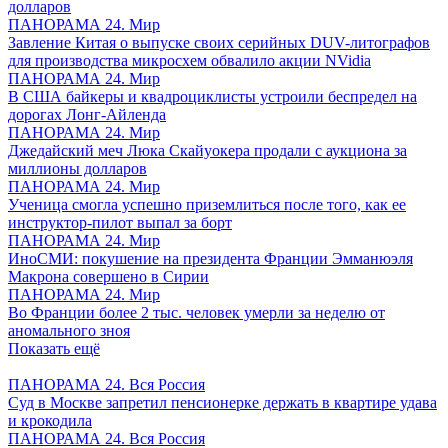
долларов
ПАНОРАМА 24. Мир
Завление Китая о выпуске своих серийных DUV-литографов
для производства микросхем обвалило акции NVidia
ПАНОРАМА 24. Мир
В США байкеры и квадроциклисты устроили беспредел на
дорогах Лонг-Айленда
ПАНОРАМА 24. Мир
Джедайский меч Люка Скайуокера продали с аукциона за
миллионы долларов
ПАНОРАМА 24. Мир
Ученица смогла успешно приземлиться после того, как ее
инструктор-пилот выпал за борт
ПАНОРАМА 24. Мир
ИноСМИ: покушение на президента Франции Эмманюэля
Макрона совершено в Сирии
ПАНОРАМА 24. Мир
Во Франции более 2 тыс. человек умерли за неделю от
аномального зноя
Показать ещё
ПАНОРАМА 24. Вся Россия
Суд в Москве запретил пенсионерке держать в квартире удава
и крокодила
ПАНОРАМА 24. Вся Россия