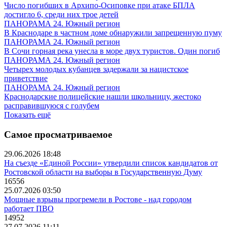
Число погибших в Архипо-Осиповке при атаке БПЛА
достигло 6, среди них трое детей
ПАНОРАМА 24. Южный регион
В Краснодаре в частном доме обнаружили запрещенную пуму
ПАНОРАМА 24. Южный регион
В Сочи горная река унесла в море двух туристов. Один погиб
ПАНОРАМА 24. Южный регион
Четырех молодых кубанцев задержали за нацистское
приветствие
ПАНОРАМА 24. Южный регион
Краснодарские полицейские нашли школьницу, жестоко
расправившуюся с голубем
Показать ещё
Самое просматриваемое
29.06.2026 18:48
На съезде «Единой России» утвердили список кандидатов от
Ростовской области на выборы в Государственную Думу
16556
25.07.2026 03:50
Мощные взрывы прогремели в Ростове - над городом
работает ПВО
14952
27.07.2026 11:11