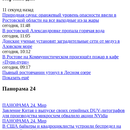
11 секунд назад
Природная сауна: оранжевый уровень опасности ввели в
Ростовской области на все выходные из-за жары
сегодня, 11:48
В ростовской Александровке пропала горячая вода
сегодня, 11:05
Донские ученые установят заградительные сети от медуз в
Азовском море
сегодня, 10:12
В Ростове на Коммунистическом произошёл пожар в кафе
«Пури-пури»
сегодня, 09:17
Пьяный ростовчанин утонул в Лесном озере
Показать ещё
Панорама
24
ПАНОРАМА 24. Мир
Завление Китая о выпуске своих серийных DUV-литографов
для производства микросхем обвалило акции NVidia
ПАНОРАМА 24. Мир
В США байкеры и квадроциклисты устроили беспредел на