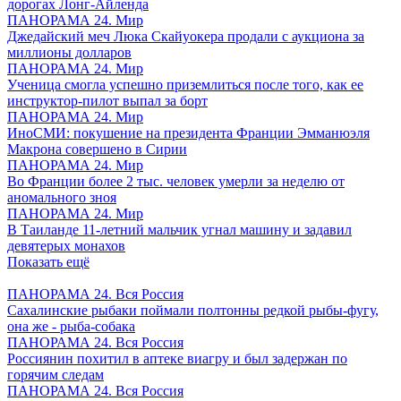
дорогах Лонг-Айленда
ПАНОРАМА 24. Мир
Джедайский меч Люка Скайуокера продали с аукциона за
миллионы долларов
ПАНОРАМА 24. Мир
Ученица смогла успешно приземлиться после того, как ее
инструктор-пилот выпал за борт
ПАНОРАМА 24. Мир
ИноСМИ: покушение на президента Франции Эмманюэля
Макрона совершено в Сирии
ПАНОРАМА 24. Мир
Во Франции более 2 тыс. человек умерли за неделю от
аномального зноя
ПАНОРАМА 24. Мир
В Таиланде 11-летний мальчик угнал машину и задавил
девятерых монахов
Показать ещё
ПАНОРАМА 24. Вся Россия
Сахалинские рыбаки поймали полтонны редкой рыбы-фугу,
она же - рыба-собака
ПАНОРАМА 24. Вся Россия
Россиянин похитил в аптеке виагру и был задержан по
горячим следам
ПАНОРАМА 24. Вся Россия