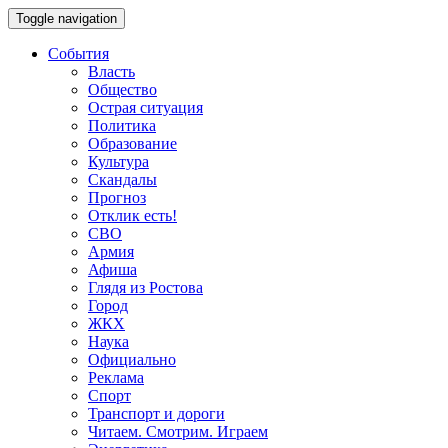
Toggle navigation
События
Власть
Общество
Острая ситуация
Политика
Образование
Культура
Скандалы
Прогноз
Отклик есть!
СВО
Армия
Афиша
Глядя из Ростова
Город
ЖКХ
Наука
Официально
Реклама
Спорт
Транспорт и дороги
Читаем. Смотрим. Играем