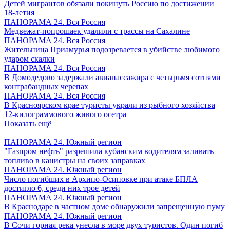
Детей мигрантов обязали покинуть Россию по достижении
18-летия
ПАНОРАМА 24. Вся Россия
Медвежат-попрошаек удалили с трассы на Сахалине
ПАНОРАМА 24. Вся Россия
Жительница Приамурья подозревается в убийстве любимого
ударом скалки
ПАНОРАМА 24. Вся Россия
В Домодедово задержали авиапассажира с четырьмя сотнями
контрабандных черепах
ПАНОРАМА 24. Вся Россия
В Красноярском крае туристы украли из рыбного хозяйства
12-килограммового живого осетра
Показать ещё
ПАНОРАМА 24. Южный регион
"Газпром нефть" разрешила кубанским водителям заливать
топливо в канистры на своих заправках
ПАНОРАМА 24. Южный регион
Число погибших в Архипо-Осиповке при атаке БПЛА
достигло 6, среди них трое детей
ПАНОРАМА 24. Южный регион
В Краснодаре в частном доме обнаружили запрещенную пуму
ПАНОРАМА 24. Южный регион
В Сочи горная река унесла в море двух туристов. Один погиб