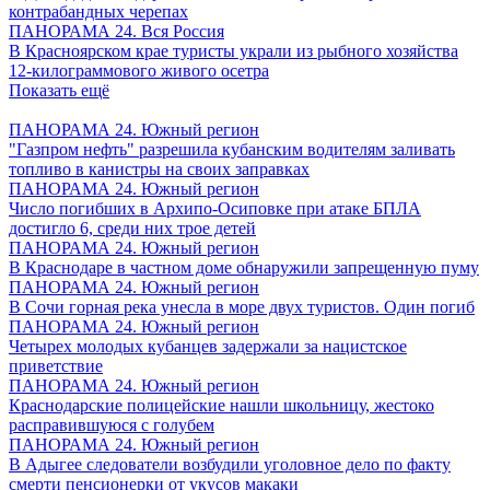
контрабандных черепах
ПАНОРАМА 24. Вся Россия
В Красноярском крае туристы украли из рыбного хозяйства
12-килограммового живого осетра
Показать ещё
ПАНОРАМА 24. Южный регион
"Газпром нефть" разрешила кубанским водителям заливать
топливо в канистры на своих заправках
ПАНОРАМА 24. Южный регион
Число погибших в Архипо-Осиповке при атаке БПЛА
достигло 6, среди них трое детей
ПАНОРАМА 24. Южный регион
В Краснодаре в частном доме обнаружили запрещенную пуму
ПАНОРАМА 24. Южный регион
В Сочи горная река унесла в море двух туристов. Один погиб
ПАНОРАМА 24. Южный регион
Четырех молодых кубанцев задержали за нацистское
приветствие
ПАНОРАМА 24. Южный регион
Краснодарские полицейские нашли школьницу, жестоко
расправившуюся с голубем
ПАНОРАМА 24. Южный регион
В Адыгее следователи возбудили уголовное дело по факту
смерти пенсионерки от укусов макаки