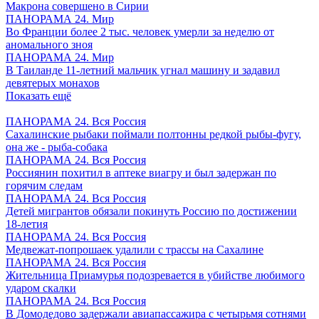
Макрона совершено в Сирии
ПАНОРАМА 24. Мир
Во Франции более 2 тыс. человек умерли за неделю от
аномального зноя
ПАНОРАМА 24. Мир
В Таиланде 11-летний мальчик угнал машину и задавил
девятерых монахов
Показать ещё
ПАНОРАМА 24. Вся Россия
Сахалинские рыбаки поймали полтонны редкой рыбы-фугу,
она же - рыба-собака
ПАНОРАМА 24. Вся Россия
Россиянин похитил в аптеке виагру и был задержан по
горячим следам
ПАНОРАМА 24. Вся Россия
Детей мигрантов обязали покинуть Россию по достижении
18-летия
ПАНОРАМА 24. Вся Россия
Медвежат-попрошаек удалили с трассы на Сахалине
ПАНОРАМА 24. Вся Россия
Жительница Приамурья подозревается в убийстве любимого
ударом скалки
ПАНОРАМА 24. Вся Россия
В Домодедово задержали авиапассажира с четырьмя сотнями