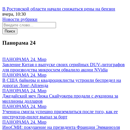
В Ростовской области начали снижаться цены на бензин
вчера, 10:30
Новости рубрики
Панорама
24
ПАНОРАМА 24. Мир
Завление Китая о выпуске своих серийных DUV-литографов
для производства микросхем обвалило акции NVidia
ПАНОРАМА 24. Мир
В США байкеры и квадроциклисты устроили беспредел на
дорогах Лонг-Айленда
ПАНОРАМА 24. Мир
Джедайский меч Люка Скайуокера продали с аукциона за
миллионы долларов
ПАНОРАМА 24. Мир
Ученица смогла успешно приземлиться после того, как ее
инструктор-пилот выпал за борт
ПАНОРАМА 24. Мир
ИноСМИ: покушение на президента Франции Эмманюэля