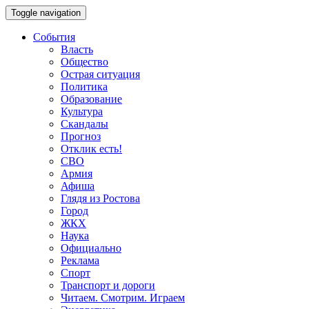
Toggle navigation
События
Власть
Общество
Острая ситуация
Политика
Образование
Культура
Скандалы
Прогноз
Отклик есть!
СВО
Армия
Афиша
Глядя из Ростова
Город
ЖКХ
Наука
Официально
Реклама
Спорт
Транспорт и дороги
Читаем. Смотрим. Играем