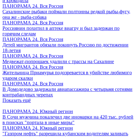
и крокодила
ПАНОРАМА 24. Вся Россия
Сахалинские рыбаки поймали полтонны редкой рыбы-фугу,
она же - рыба-собака
ПАНОРАМА 24. Вся Россия
Россиянин похитил в аптеке виагру и был задержан по
горячим следам
ПАНОРАМА 24. Вся Россия
Детей мигрантов обязали покинуть Россию по достижении
18-летия
ПАНОРАМА 24. Вся Россия
Медвежат-попрошаек удалили с трассы на Сахалине
ПАНОРАМА 24. Вся Россия
Жительница Приамурья подозревается в убийстве любимого
ударом скалки
ПАНОРАМА 24. Вся Россия
В Домодедово задержали авиапассажира с четырьмя сотнями
контрабандных черепах
Показать ещё
ПАНОРАМА 24. Южный регион
В Сочи мужчина покалечил две иномарки на 420 тыс. рублей
в поисках "портала в иные миры"
ПАНОРАМА 24. Южный регион
"Газпром нефть" разрешила кубанским водителям заливать