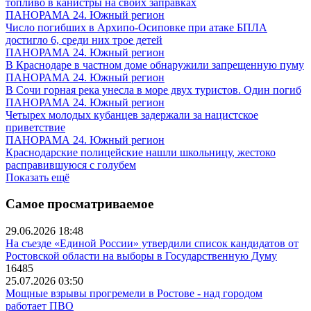
топливо в канистры на своих заправках
ПАНОРАМА 24. Южный регион
Число погибших в Архипо-Осиповке при атаке БПЛА
достигло 6, среди них трое детей
ПАНОРАМА 24. Южный регион
В Краснодаре в частном доме обнаружили запрещенную пуму
ПАНОРАМА 24. Южный регион
В Сочи горная река унесла в море двух туристов. Один погиб
ПАНОРАМА 24. Южный регион
Четырех молодых кубанцев задержали за нацистское
приветствие
ПАНОРАМА 24. Южный регион
Краснодарские полицейские нашли школьницу, жестоко
расправившуюся с голубем
Показать ещё
Самое просматриваемое
29.06.2026 18:48
На съезде «Единой России» утвердили список кандидатов от
Ростовской области на выборы в Государственную Думу
16485
25.07.2026 03:50
Мощные взрывы прогремели в Ростове - над городом
работает ПВО