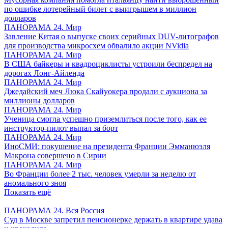
по ошибке лотерейный билет с выигрышем в миллион
долларов
ПАНОРАМА 24. Мир
Завление Китая о выпуске своих серийных DUV-литографов
для производства микросхем обвалило акции NVidia
ПАНОРАМА 24. Мир
В США байкеры и квадроциклисты устроили беспредел на
дорогах Лонг-Айленда
ПАНОРАМА 24. Мир
Джедайский меч Люка Скайуокера продали с аукциона за
миллионы долларов
ПАНОРАМА 24. Мир
Ученица смогла успешно приземлиться после того, как ее
инструктор-пилот выпал за борт
ПАНОРАМА 24. Мир
ИноСМИ: покушение на президента Франции Эмманюэля
Макрона совершено в Сирии
ПАНОРАМА 24. Мир
Во Франции более 2 тыс. человек умерли за неделю от
аномального зноя
Показать ещё
ПАНОРАМА 24. Вся Россия
Суд в Москве запретил пенсионерке держать в квартире удава