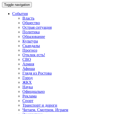
Toggle navigation
События
Власть
Общество
Острая ситуация
Политика
Образование
Культура
Скандалы
Прогноз
Отклик есть!
СВО
Армия
Афиша
Глядя из Ростова
Город
ЖКХ
Наука
Официально
Реклама
Спорт
Транспорт и дороги
Читаем. Смотрим. Играем