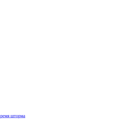
 время шторма