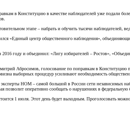
равкам в Конституцию в качестве наблюдателей уже подали более
ов.
товительном этапе – набрать и обучить тысячи наблюдателей, ве
чился «Единый центр общественного наблюдения», объединяющи
 2016 году и объединил: «Лигу избирателей – Ростов», «Объеди
Дмитрий Абросимов, голосование по поправкам в Конституцию 
новизна выборных процедур усиливают необходимость обществен
е эксперты НОМ – самой большой в России сети независимых наб
ая позволит оперативно сообщать о нарушениях в федеральную 
оится 1 июля. Этот день будет выходным. Проголосовать можно 