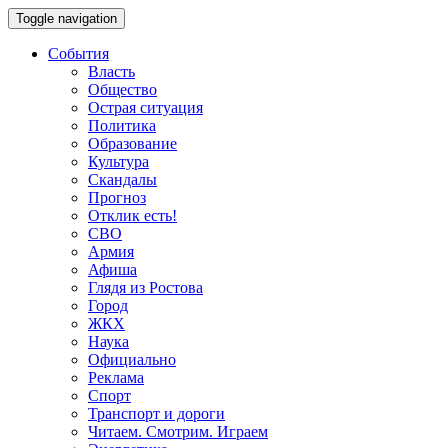
Toggle navigation
События
Власть
Общество
Острая ситуация
Политика
Образование
Культура
Скандалы
Прогноз
Отклик есть!
СВО
Армия
Афиша
Глядя из Ростова
Город
ЖКХ
Наука
Официально
Реклама
Спорт
Транспорт и дороги
Читаем. Смотрим. Играем