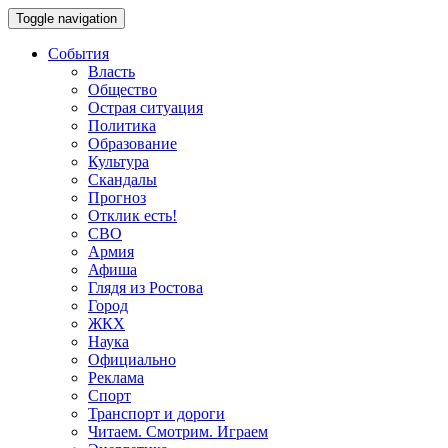
Toggle navigation
События
Власть
Общество
Острая ситуация
Политика
Образование
Культура
Скандалы
Прогноз
Отклик есть!
СВО
Армия
Афиша
Глядя из Ростова
Город
ЖКХ
Наука
Официально
Реклама
Спорт
Транспорт и дороги
Читаем. Смотрим. Играем