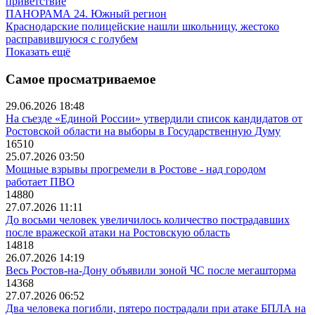
приветствие
ПАНОРАМА 24. Южный регион
Краснодарские полицейские нашли школьницу, жестоко
расправившуюся с голубем
Показать ещё
Самое просматриваемое
29.06.2026 18:48
На съезде «Единой России» утвердили список кандидатов от
Ростовской области на выборы в Государственную Думу
16510
25.07.2026 03:50
Мощные взрывы прогремели в Ростове - над городом
работает ПВО
14880
27.07.2026 11:11
До восьми человек увеличилось количество пострадавших
после вражеской атаки на Ростовскую область
14818
26.07.2026 14:19
Весь Ростов-на-Дону объявили зоной ЧС после мегашторма
14368
27.07.2026 06:52
Два человека погибли, пятеро пострадали при атаке БПЛА на