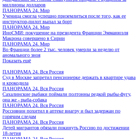
миллионы долларов
ПАНОРАМА 24. Мир
Ученица смогла успешно приземлиться после того, как ее
инструктор-пилот выпал за борт
ПАНОРАМА 24. Мир
ИноСМИ: покушение на президента Франции Эмманюэля
Макрона совершено в Сирии
ПАНОРАМА 24. Мир
Во Франции более 2 тыс. человек умерли за неделю от
аномального зноя
Показать ещё
ПАНОРАМА 24. Вся Россия
Суд в Москве запретил пенсионерке держать в квартире удава
и крокодила
ПАНОРАМА 24. Вся Россия
Сахалинские рыбаки поймали полтонны редкой рыбы-фугу,
она же - рыба-собака
ПАНОРАМА 24. Вся Россия
Россиянин похитил в аптеке виагру и был задержан по
горячим следам
ПАНОРАМА 24. Вся Россия
Детей мигрантов обязали покинуть Россию по достижении
18-летия
ПАНОРАМА 24. Вся Россия