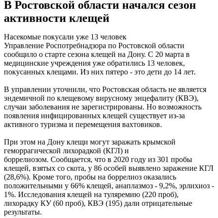
В Ростовской области начался сезон
активности клещей
Насекомые покусали уже 13 человек
Управление Роспотребнадзора по Ростовской области
сообщило о старте сезона клещей на Дону. С 20 марта в
медицинские учреждения уже обратились 13 человек,
покусанных клещами. Из них пятеро - это дети до 14 лет.
В управлении уточнили, что Ростовская область не является
эндемичной по клещевому вирусному энцефалиту (КВЭ),
случаи заболевания не зарегистрированы. Но возможность
появления инфицированных клещей существует из-за
активного туризма и перемещения вахтовиков.
При этом на Дону клещи могут заражать крымской
геморрагической лихорадкой (КГЛ) и
боррелиозом. Сообщается, что в 2020 году из 301 пробы
клещей, взятых со скота, у 86 особей выявлено заражение КГЛ
(28,6%). Кроме того, пробы на боррелиоз оказались
положительными у 66% клещей, анаплазмоз - 9,2%, эрлихиоз -
1%. Исследования клещей на туляремию (220 проб),
лихорадку КУ (60 проб), КВЭ (195) дали отрицательные
результаты.