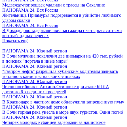
Медвежат-попрошаек удалили с трассы на Сахалине
ПАНОРАМА 24. Вся Россия
Жительница Приамурья подозревается в убийстве любимого
ударом скалки
ПАНОРАМА 24. Вся Россия
В Домодедово задержали авиапассажира с четырьмя сотнями
контрабандных черепах
Показать ещё
ПАНОРАМА 24. Южный регион
В Сочи мужчина покалечил две иномарки на 420 тыс. рублей
в поисках "портала в иные миры"
ПАНОРАМА 24. Южный регион
"Газпром нефть" разрешила кубанским водителям заливать
топливо в канистры на своих заправках
ПАНОРАМА 24. Южный регион
Число погибших в Архипо-Осиповке при атаке БПЛА
достигло 6, среди них трое детей
ПАНОРАМА 24. Южный регион
В Краснодаре в частном доме обнаружили запрещенную пуму
ПАНОРАМА 24. Южный регион
В Сочи горная река унесла в море двух туристов. Один погиб
ПАНОРАМА 24. Южный регион
Четырех молодых кубанцев задержали за нацистское