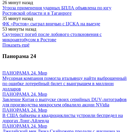
26 минут назад
Угроза применения ударных БПЛА объявлена по югу
Ростовской области и в Таганроге
35 минут назад
ФК «Ростов» сыграл вничью с ЦСКА на выезде
53 минуты назад
Скутерист погиб после лобового столкновения с
микроавтобусом в Ростове
Показать ещё
Панорама
24
ПАНОРАМА 24. Мир
Мусорная компания помогла итальянцу найти выброшенный
по ошибке лотерейный билет с выигрышем в миллион
долларов
ПАНОРАМА 24. Мир
Завление Китая о выпуске своих серийных DUV-литографов
для производства микросхем обвалило акции NVidia
ПАНОРАМА 24. Мир
В США байкеры и квадроциклисты устроили беспредел на
дорогах Лонг-Айленда
ПАНОРАМА 24. Мир
Джедайский меч Люка Скайуокера продали с аукциона за