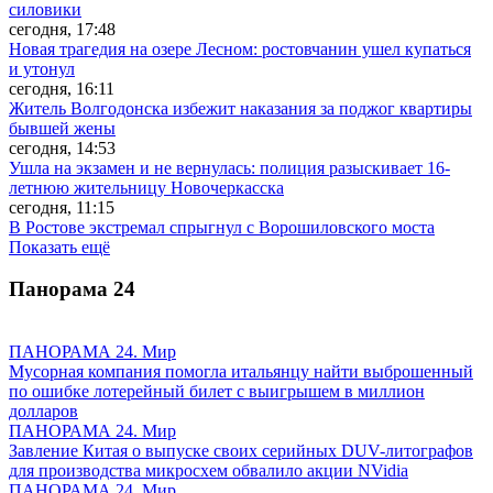
силовики
сегодня, 17:48
Новая трагедия на озере Лесном: ростовчанин ушел купаться
и утонул
сегодня, 16:11
Житель Волгодонска избежит наказания за поджог квартиры
бывшей жены
сегодня, 14:53
Ушла на экзамен и не вернулась: полиция разыскивает 16-
летнюю жительницу Новочеркасска
сегодня, 11:15
В Ростове экстремал спрыгнул с Ворошиловского моста
Показать ещё
Панорама
24
ПАНОРАМА 24. Мир
Мусорная компания помогла итальянцу найти выброшенный
по ошибке лотерейный билет с выигрышем в миллион
долларов
ПАНОРАМА 24. Мир
Завление Китая о выпуске своих серийных DUV-литографов
для производства микросхем обвалило акции NVidia
ПАНОРАМА 24. Мир