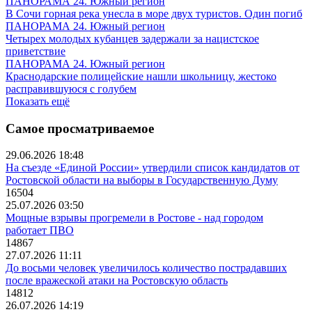
ПАНОРАМА 24. Южный регион
В Сочи горная река унесла в море двух туристов. Один погиб
ПАНОРАМА 24. Южный регион
Четырех молодых кубанцев задержали за нацистское
приветствие
ПАНОРАМА 24. Южный регион
Краснодарские полицейские нашли школьницу, жестоко
расправившуюся с голубем
Показать ещё
Самое просматриваемое
29.06.2026 18:48
На съезде «Единой России» утвердили список кандидатов от
Ростовской области на выборы в Государственную Думу
16504
25.07.2026 03:50
Мощные взрывы прогремели в Ростове - над городом
работает ПВО
14867
27.07.2026 11:11
До восьми человек увеличилось количество пострадавших
после вражеской атаки на Ростовскую область
14812
26.07.2026 14:19