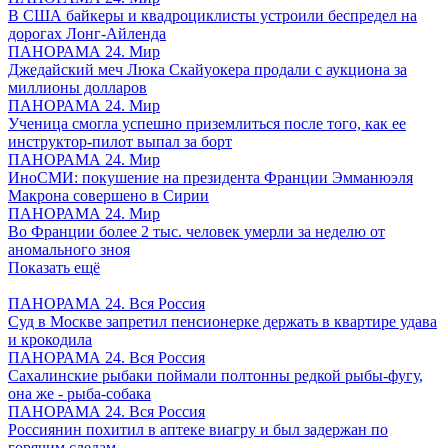
В США байкеры и квадроциклисты устроили беспредел на
дорогах Лонг-Айленда
ПАНОРАМА 24. Мир
Джедайский меч Люка Скайуокера продали с аукциона за
миллионы долларов
ПАНОРАМА 24. Мир
Ученица смогла успешно приземлиться после того, как ее
инструктор-пилот выпал за борт
ПАНОРАМА 24. Мир
ИноСМИ: покушение на президента Франции Эмманюэля
Макрона совершено в Сирии
ПАНОРАМА 24. Мир
Во Франции более 2 тыс. человек умерли за неделю от
аномального зноя
Показать ещё
ПАНОРАМА 24. Вся Россия
Суд в Москве запретил пенсионерке держать в квартире удава
и крокодила
ПАНОРАМА 24. Вся Россия
Сахалинские рыбаки поймали полтонны редкой рыбы-фугу,
она же - рыба-собака
ПАНОРАМА 24. Вся Россия
Россиянин похитил в аптеке виагру и был задержан по
горячим следам