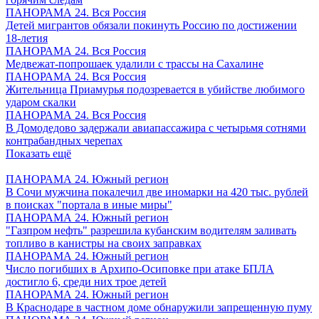
ПАНОРАМА 24. Вся Россия
Детей мигрантов обязали покинуть Россию по достижении
18-летия
ПАНОРАМА 24. Вся Россия
Медвежат-попрошаек удалили с трассы на Сахалине
ПАНОРАМА 24. Вся Россия
Жительница Приамурья подозревается в убийстве любимого
ударом скалки
ПАНОРАМА 24. Вся Россия
В Домодедово задержали авиапассажира с четырьмя сотнями
контрабандных черепах
Показать ещё
ПАНОРАМА 24. Южный регион
В Сочи мужчина покалечил две иномарки на 420 тыс. рублей
в поисках "портала в иные миры"
ПАНОРАМА 24. Южный регион
"Газпром нефть" разрешила кубанским водителям заливать
топливо в канистры на своих заправках
ПАНОРАМА 24. Южный регион
Число погибших в Архипо-Осиповке при атаке БПЛА
достигло 6, среди них трое детей
ПАНОРАМА 24. Южный регион
В Краснодаре в частном доме обнаружили запрещенную пуму