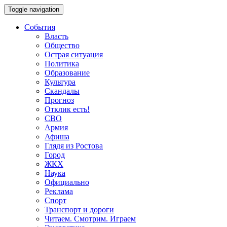
Toggle navigation
События
Власть
Общество
Острая ситуация
Политика
Образование
Культура
Скандалы
Прогноз
Отклик есть!
СВО
Армия
Афиша
Глядя из Ростова
Город
ЖКХ
Наука
Официально
Реклама
Спорт
Транспорт и дороги
Читаем. Смотрим. Играем