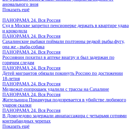
аномального зноя
Показать ещё
ПАНОРАМА 24. Вся Россия
Суд в Москве запретил пенсионерке держать в квартире удава
и крокодила
ПАНОРАМА 24. Вся Россия
Сахалинские рыбаки поймали полтонны редкой рыбы-фугу,
она же - рыба-собака
ПАНОРАМА 24. Вся Россия
Россиянин похитил в аптеке виагру и был задержан по
горячим следам
ПАНОРАМА 24. Вся Россия
Детей мигрантов обязали покинуть Россию по достижении
18-летия
ПАНОРАМА 24. Вся Россия
Медвежат-попрошаек удалили с трассы на Сахалине
ПАНОРАМА 24. Вся Россия
Жительница Приамурья подозревается в убийстве любимого
ударом скалки
ПАНОРАМА 24. Вся Россия
В Домодедово задержали авиапассажира с четырьмя сотнями
контрабандных черепах
Показать ещё