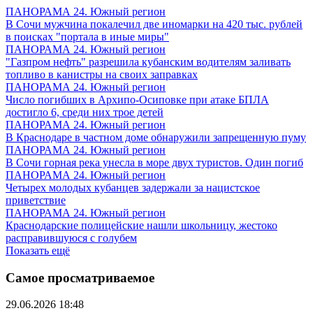
ПАНОРАМА 24. Южный регион
В Сочи мужчина покалечил две иномарки на 420 тыс. рублей
в поисках "портала в иные миры"
ПАНОРАМА 24. Южный регион
"Газпром нефть" разрешила кубанским водителям заливать
топливо в канистры на своих заправках
ПАНОРАМА 24. Южный регион
Число погибших в Архипо-Осиповке при атаке БПЛА
достигло 6, среди них трое детей
ПАНОРАМА 24. Южный регион
В Краснодаре в частном доме обнаружили запрещенную пуму
ПАНОРАМА 24. Южный регион
В Сочи горная река унесла в море двух туристов. Один погиб
ПАНОРАМА 24. Южный регион
Четырех молодых кубанцев задержали за нацистское
приветствие
ПАНОРАМА 24. Южный регион
Краснодарские полицейские нашли школьницу, жестоко
расправившуюся с голубем
Показать ещё
Самое просматриваемое
29.06.2026 18:48