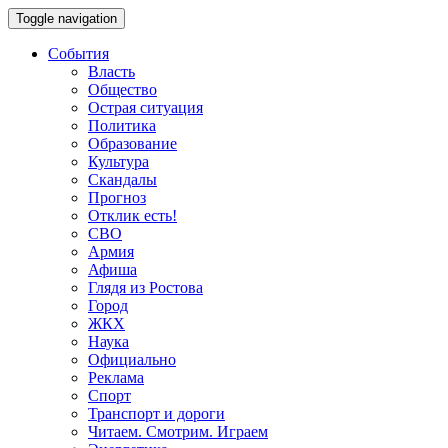
Toggle navigation
События
Власть
Общество
Острая ситуация
Политика
Образование
Культура
Скандалы
Прогноз
Отклик есть!
СВО
Армия
Афиша
Глядя из Ростова
Город
ЖКХ
Наука
Официально
Реклама
Спорт
Транспорт и дороги
Читаем. Смотрим. Играем