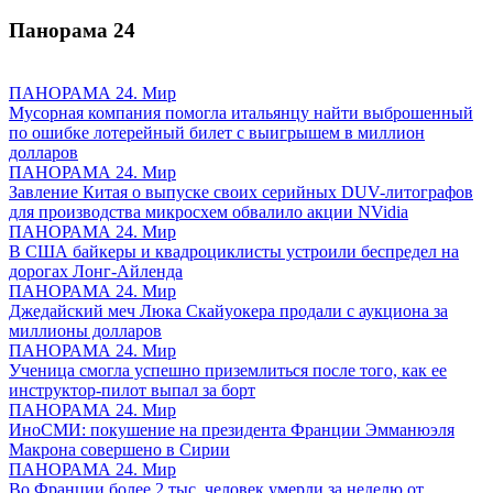
Панорама
24
ПАНОРАМА 24. Мир
Мусорная компания помогла итальянцу найти выброшенный
по ошибке лотерейный билет с выигрышем в миллион
долларов
ПАНОРАМА 24. Мир
Завление Китая о выпуске своих серийных DUV-литографов
для производства микросхем обвалило акции NVidia
ПАНОРАМА 24. Мир
В США байкеры и квадроциклисты устроили беспредел на
дорогах Лонг-Айленда
ПАНОРАМА 24. Мир
Джедайский меч Люка Скайуокера продали с аукциона за
миллионы долларов
ПАНОРАМА 24. Мир
Ученица смогла успешно приземлиться после того, как ее
инструктор-пилот выпал за борт
ПАНОРАМА 24. Мир
ИноСМИ: покушение на президента Франции Эмманюэля
Макрона совершено в Сирии
ПАНОРАМА 24. Мир
Во Франции более 2 тыс. человек умерли за неделю от