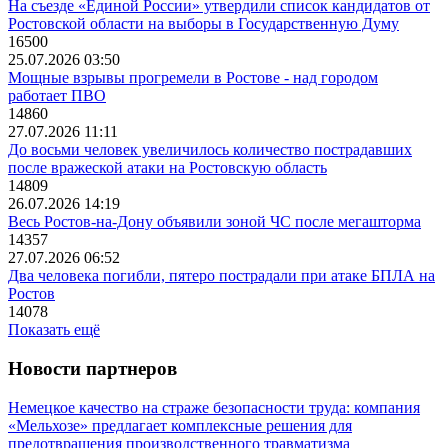
На съезде «Единой России» утвердили список кандидатов от
Ростовской области на выборы в Государственную Думу
16500
25.07.2026 03:50
Мощные взрывы прогремели в Ростове - над городом
работает ПВО
14860
27.07.2026 11:11
До восьми человек увеличилось количество пострадавших
после вражеской атаки на Ростовскую область
14809
26.07.2026 14:19
Весь Ростов-на-Дону объявили зоной ЧС после мегашторма
14357
27.07.2026 06:52
Два человека погибли, пятеро пострадали при атаке БПЛА на
Ростов
14078
Показать ещё
Новости партнеров
Немецкое качество на страже безопасности труда: компания
«Мельхозе» предлагает комплексные решения для
предотвращения производственного травматизма