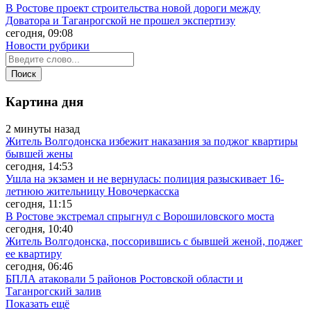
В Ростове проект строительства новой дороги между
Доватора и Таганрогской не прошел экспертизу
сегодня, 09:08
Новости рубрики
Картина дня
2 минуты назад
Житель Волгодонска избежит наказания за поджог квартиры
бывшей жены
сегодня, 14:53
Ушла на экзамен и не вернулась: полиция разыскивает 16-
летнюю жительницу Новочеркасска
сегодня, 11:15
В Ростове экстремал спрыгнул с Ворошиловского моста
сегодня, 10:40
Житель Волгодонска, поссорившись с бывшей женой, поджег
ее квартиру
сегодня, 06:46
БПЛА атаковали 5 районов Ростовской области и
Таганрогский залив
Показать ещё