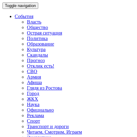
Toggle navigation
События
Власть
Общество
Острая ситуация
Политика
Образование
Культура
Скандалы
Прогноз
Отклик есть!
СВО
Армия
Афиша
Глядя из Ростова
Город
ЖКХ
Наука
Официально
Реклама
Спорт
Транспорт и дороги
Читаем. Смотрим. Играем