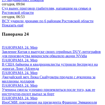
сегодня, 09:04
Суд вынес приговор грабителям, напавшим на семью в
Ростовской области
сегодня, 06:53
ВСУ ударили дронами по 6 районам Ростовской области
Показать ещё
Панорама
24
ПАНОРАМА 24. Мир
Завление Китая о выпуске своих серийных DUV-литографов
для производства микросхем обвалило акции NVidia
ПАНОРАМА 24. Мир
В США байкеры и квадроциклисты устроили беспредел на
дорогах Лонг-Айленда
ПАНОРАМА 24. Мир
Джедайский меч Люка Скайуокера продали с аукциона за
миллионы долларов
ПАНОРАМА 24. Мир
Ученица смогла успешно приземлиться после того, как ее
инструктор-пилот выпал за борт
ПАНОРАМА 24. Мир
ИноСМИ: покушение на президента Франции Эмманюэля