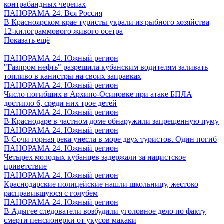
контрабандных черепах
ПАНОРАМА 24. Вся Россия
В Красноярском крае туристы украли из рыбного хозяйства
12-килограммового живого осетра
Показать ещё
ПАНОРАМА 24. Южный регион
"Газпром нефть" разрешила кубанским водителям заливать
топливо в канистры на своих заправках
ПАНОРАМА 24. Южный регион
Число погибших в Архипо-Осиповке при атаке БПЛА
достигло 6, среди них трое детей
ПАНОРАМА 24. Южный регион
В Краснодаре в частном доме обнаружили запрещенную пуму
ПАНОРАМА 24. Южный регион
В Сочи горная река унесла в море двух туристов. Один погиб
ПАНОРАМА 24. Южный регион
Четырех молодых кубанцев задержали за нацистское
приветствие
ПАНОРАМА 24. Южный регион
Краснодарские полицейские нашли школьницу, жестоко
расправившуюся с голубем
ПАНОРАМА 24. Южный регион
В Адыгее следователи возбудили уголовное дело по факту
смерти пенсионерки от укусов макаки