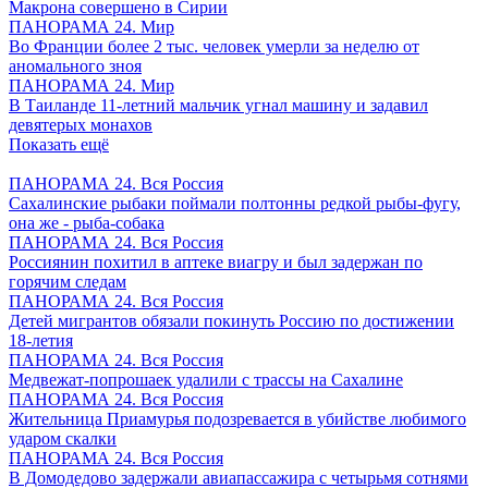
Макрона совершено в Сирии
ПАНОРАМА 24. Мир
Во Франции более 2 тыс. человек умерли за неделю от
аномального зноя
ПАНОРАМА 24. Мир
В Таиланде 11-летний мальчик угнал машину и задавил
девятерых монахов
Показать ещё
ПАНОРАМА 24. Вся Россия
Сахалинские рыбаки поймали полтонны редкой рыбы-фугу,
она же - рыба-собака
ПАНОРАМА 24. Вся Россия
Россиянин похитил в аптеке виагру и был задержан по
горячим следам
ПАНОРАМА 24. Вся Россия
Детей мигрантов обязали покинуть Россию по достижении
18-летия
ПАНОРАМА 24. Вся Россия
Медвежат-попрошаек удалили с трассы на Сахалине
ПАНОРАМА 24. Вся Россия
Жительница Приамурья подозревается в убийстве любимого
ударом скалки
ПАНОРАМА 24. Вся Россия
В Домодедово задержали авиапассажира с четырьмя сотнями