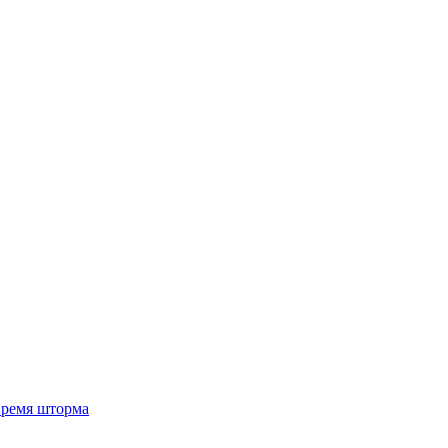
 время шторма