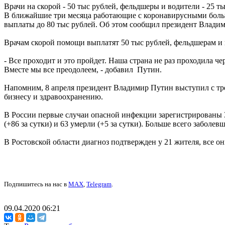
Врачи на скорой - 50 тыс рублей, фельдшеры и водители - 25 т
В ближайшие три месяца работающие с коронавирусными больны
выплаты до 80 тыс рублей. Об этом сообщил президент Влади
Врачам скорой помощи выплатят 50 тыс рублей, фельдшерам и 
- Все проходит и это пройдет. Наша страна не раз проходила че
Вместе мы все преодолеем, - добавил Путин.
Напомним, 8 апреля президент Владимир Путин выступил с тре
бизнесу и здравоохранению.
В России первые случаи опасной инфекции зарегистрированы 31
(+86 за сутки) и 63 умерли (+5 за сутки). Больше всего заболев
В Ростовской области диагноз подтвержден у 21 жителя, все о
Подпишитесь на нас в
MAX
,
Telegram
.
09.04.2020 06:21