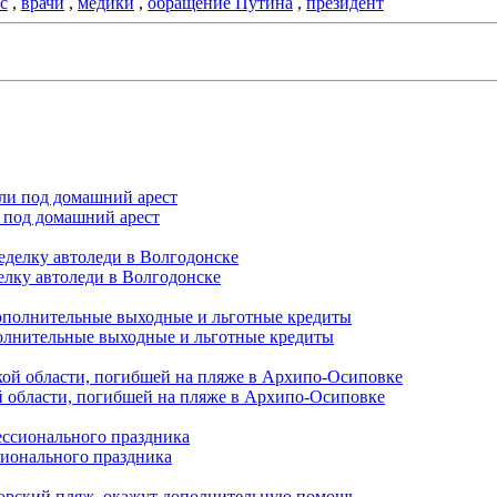
с
,
врачи
,
медики
,
обращение Путина
,
президент
 под домашний арест
елку автоледи в Волгодонске
полнительные выходные и льготные кредиты
й области, погибшей на пляже в Архипо-Осиповке
сионального праздника