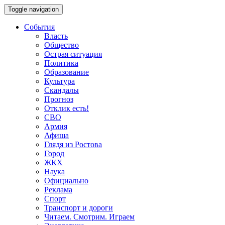
Toggle navigation
События
Власть
Общество
Острая ситуация
Политика
Образование
Культура
Скандалы
Прогноз
Отклик есть!
СВО
Армия
Афиша
Глядя из Ростова
Город
ЖКХ
Наука
Официально
Реклама
Спорт
Транспорт и дороги
Читаем. Смотрим. Играем