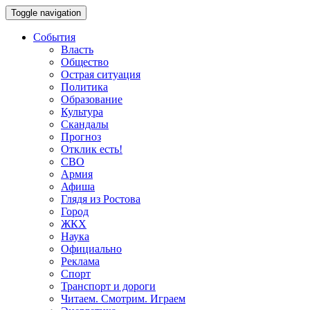
Toggle navigation
События
Власть
Общество
Острая ситуация
Политика
Образование
Культура
Скандалы
Прогноз
Отклик есть!
СВО
Армия
Афиша
Глядя из Ростова
Город
ЖКХ
Наука
Официально
Реклама
Спорт
Транспорт и дороги
Читаем. Смотрим. Играем