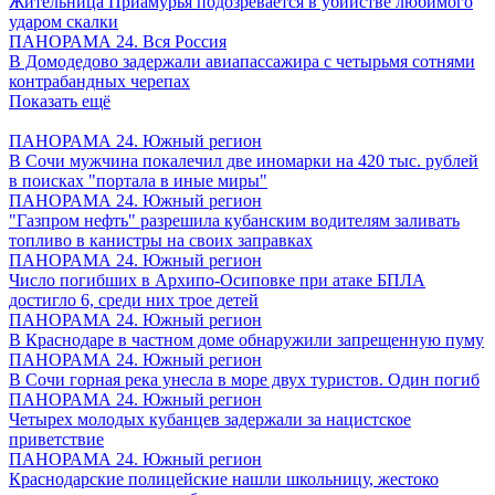
Жительница Приамурья подозревается в убийстве любимого
ударом скалки
ПАНОРАМА 24. Вся Россия
В Домодедово задержали авиапассажира с четырьмя сотнями
контрабандных черепах
Показать ещё
ПАНОРАМА 24. Южный регион
В Сочи мужчина покалечил две иномарки на 420 тыс. рублей
в поисках "портала в иные миры"
ПАНОРАМА 24. Южный регион
"Газпром нефть" разрешила кубанским водителям заливать
топливо в канистры на своих заправках
ПАНОРАМА 24. Южный регион
Число погибших в Архипо-Осиповке при атаке БПЛА
достигло 6, среди них трое детей
ПАНОРАМА 24. Южный регион
В Краснодаре в частном доме обнаружили запрещенную пуму
ПАНОРАМА 24. Южный регион
В Сочи горная река унесла в море двух туристов. Один погиб
ПАНОРАМА 24. Южный регион
Четырех молодых кубанцев задержали за нацистское
приветствие
ПАНОРАМА 24. Южный регион
Краснодарские полицейские нашли школьницу, жестоко