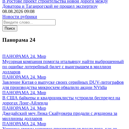
В Ростове проект строительства новой дороги между
Доватора и Таганрогской не прошел экспертизу
08.08.2026 09:08
Новости рубрики
Панорама
24
ПАНОРАМА 24. Мир
Мусорная компания помогла итальянцу найти выброшенный
по ошибке лотерейный билет с выигрышем в миллион
долларов
ПАНОРАМА 24. Мир
Завление Китая о выпуске своих серийных DUV-литографов
для производства микросхем обвалило акции NVidia
ПАНОРАМА 24. Мир
В США байкеры и квадроциклисты устроили беспредел на
дорогах Лонг-Айленда
ПАНОРАМА 24. Мир
Джедайский меч Люка Скайуокера продали с аукциона за
миллионы долларов
ПАНОРАМА 24. Мир
Ученица смогла успешно приземлиться после того, как ее