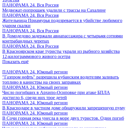
ПАНОРАМА 24. Вся Россия
Медвежат-попрошаек удалили с трассы на Сахалине
ПАНОРАМА 24. Вся Россия
Жительница Приамурья подозревается в убийстве любимого
ударом скалки
ПАНОРАМА 24. Вся Россия
В Домодедово задержали авиапассажира с четырьмя сотнями
контрабандных черепах
ПАНОРАМА 24. Вся Россия
В Красноярском крае туристы украли из рыбного хозяйства
12-килограммового живого осетра
Показать ещё
ПАНОРАМА 24. Южный регион
"Газпром нефть" разрешила кубанским водителям заливать
топливо в канистры на своих заправках
ПАНОРАМА 24. Южный регион
Число погибших в Архипо-Осиповке при атаке БПЛА
достигло 6, среди них трое детей
ПАНОРАМА 24. Южный регион
В Краснодаре в частном доме обнаружили запрещенную пуму
ПАНОРАМА 24. Южный регион
В Сочи горная река унесла в море двух туристов. Один погиб
ПАНОРАМА 24. Южный регион