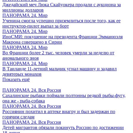
Джедайский меч Люка Скайуокера продали с аукциона за
миллионы долларов
ПАНОРАМА 24. Мир
Ученица смогла успешно приземлиться после того, как ее
инструктор-пилот выпал за борт
ПАНОРАМА 24. Мир
ИноСМИ: покушение на президента Франции Эмманюэля
Макрона совершено в Сирии
ПАНОРАМА 24. Мир
Во Франции более 2 тыс. человек умерли за неделю от
аномального зноя
ПАНОРАМА 24. Мир
В Таиланде 11-летний мальчик угнал машину и задавил
девятерых монахов
Показать ещё
ПАНОРАМА 24. Вся Россия
Сахалинские рыбаки поймали полтонны редкой рыбы-фугу,
она же - рыба-собака
ПАНОРАМА 24. Вся Россия
Россиянин похитил в аптеке виагру и был задержан по
горячим следам
ПАНОРАМА 24. Вся Россия
Детей мигрантов обязали покинуть Россию по достижении
18-летия