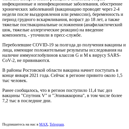
инфекционные и неинфекционные заболевания, обострение
хронических заболеваний (вакцинацию проводят через 2-4
недели после выздоровления или ремиссии), беременность и
период грудного вскармливания, возраст до 18 лет, а также
тяжелые поствакцинальные осложнения (анафилактический
шок, тяжелые аллергические реакции) на введение
компонента, - уточнили в пресс-службе.
Переболевшие COVID-19 за полгода до получения вакцины и
лица, имеющие положительные результаты исследования на
наличие иммуноглобулинов классов G и M к вирусу SARS-
CoV-2, не прививаются.
В районы Ростовской области вакцина начнет поступать в
конце января 2021 года. Сейчас в регионе привито около 1,5
тыс человек.
Ранее сообщалось, что в регион поступило 11,4 тыс доз
вакцины "Спутник V" и "Эпиваккорона", в том числе более
7,2 тыс в последние дни.
Подпишитесь на нас в
MAX
,
Telegram
.