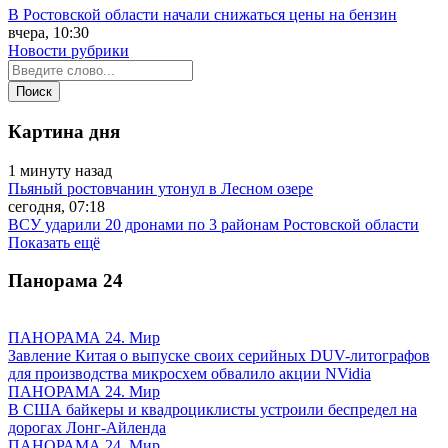
В Ростовской области начали снижаться цены на бензин
вчера, 10:30
Новости рубрики
Картина дня
1 минуту назад
Пьяный ростовчанин утонул в Лесном озере
сегодня, 07:18
ВСУ ударили 20 дронами по 3 районам Ростовской области
Показать ещё
Панорама
24
ПАНОРАМА 24. Мир
Завление Китая о выпуске своих серийных DUV-литографов
для производства микросхем обвалило акции NVidia
ПАНОРАМА 24. Мир
В США байкеры и квадроциклисты устроили беспредел на
дорогах Лонг-Айленда
ПАНОРАМА 24. Мир