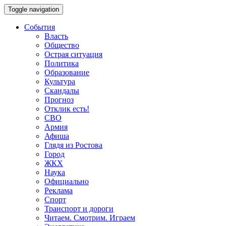
Toggle navigation
События
Власть
Общество
Острая ситуация
Политика
Образование
Культура
Скандалы
Прогноз
Отклик есть!
СВО
Армия
Афиша
Глядя из Ростова
Город
ЖКХ
Наука
Официально
Реклама
Спорт
Транспорт и дороги
Читаем. Смотрим. Играем