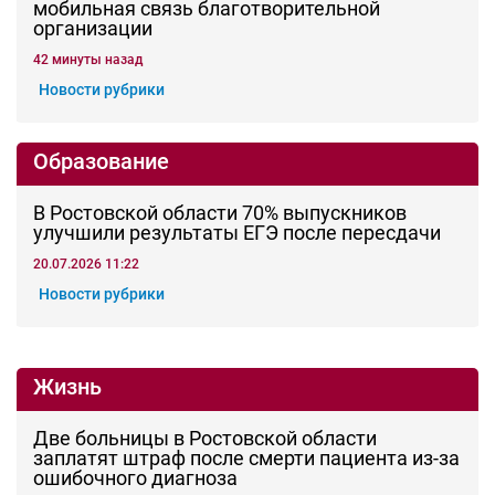
Общество
Кишечную палочку нашли в салате
популярного гипермаркета в Ростове
вчера, 12:30
Дежурная часть
В Белой Калитве силовики накрыли
нарколабораторию
вчера, 12:13
Дежурная часть
В Ростове задержали подозреваемого в
поджоге АЗС и 21 машины
вчера, 11:55