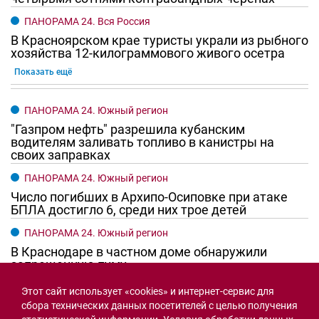
Новости рубрики
Город
В центре Ростова может обрушиться
доходный дом Емельянова
сегодня, 08:13
Новости рубрики
Транспорт и дороги
В Ростовской области начали снижаться
цены на бензин
сегодня, 10:30
Этот сайт использует «cookies» и интернет-сервис для
сбора технических данных посетителей с целью получения
Новости рубрики