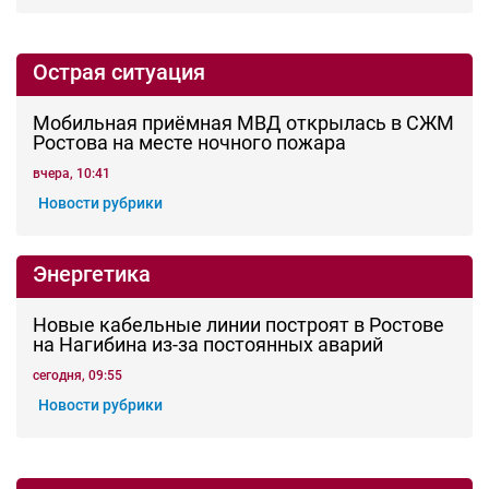
вчера, 21:29
«ПАНОРАМА 24»
Вся Россия
Сахалинские рыбаки поймали полтонны
редкой рыбы-фугу, она же - рыба-собака