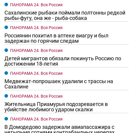
20.07.2026 11:22
Новости рубрики
Жизнь
Две больницы в Ростовской области
заплатят штраф после смерти пациента из-за
ошибочного диагноза
вчера, 14:15
Новости рубрики
Скандалы
Оперштаб Ростовской области отменил
концерт группы «Руки Вверх!» на «Ростов
Арене» 27 июня
26.06.2026 13:47