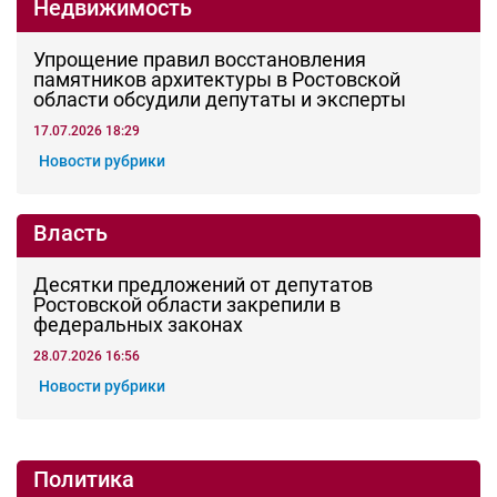
вчера, 15:50
Общество
Стали известны подробности о детях из
Шахт, погибших при налете БПЛА на
черноморский пляж
вчера, 15:06
Здоровье
Две больницы в Ростовской области
заплатят штраф после смерти пациента из-
за ошибочного диагноза
вчера, 14:15
ЧП