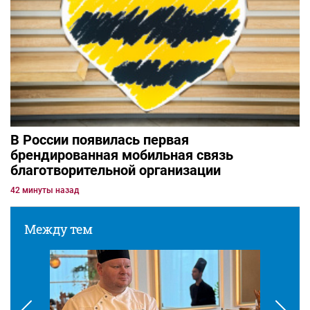
В России появилась первая
брендированная мобильная связь
благотворительной организации
42 минуты назад
Между тем
Разв