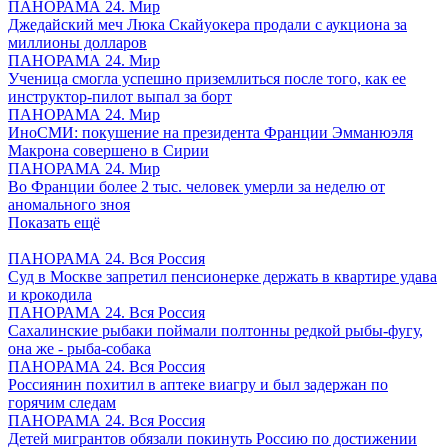
ПАНОРАМА 24. Мир
Джедайский меч Люка Скайуокера продали с аукциона за
миллионы долларов
ПАНОРАМА 24. Мир
Ученица смогла успешно приземлиться после того, как ее
инструктор-пилот выпал за борт
ПАНОРАМА 24. Мир
ИноСМИ: покушение на президента Франции Эмманюэля
Макрона совершено в Сирии
ПАНОРАМА 24. Мир
Во Франции более 2 тыс. человек умерли за неделю от
аномального зноя
Показать ещё
ПАНОРАМА 24. Вся Россия
Суд в Москве запретил пенсионерке держать в квартире удава
и крокодила
ПАНОРАМА 24. Вся Россия
Сахалинские рыбаки поймали полтонны редкой рыбы-фугу,
она же - рыба-собака
ПАНОРАМА 24. Вся Россия
Россиянин похитил в аптеке виагру и был задержан по
горячим следам
ПАНОРАМА 24. Вся Россия
Детей мигрантов обязали покинуть Россию по достижении