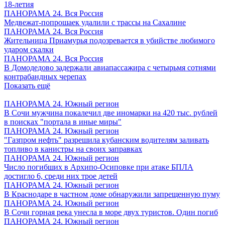
18-летия
ПАНОРАМА 24. Вся Россия
Медвежат-попрошаек удалили с трассы на Сахалине
ПАНОРАМА 24. Вся Россия
Жительница Приамурья подозревается в убийстве любимого
ударом скалки
ПАНОРАМА 24. Вся Россия
В Домодедово задержали авиапассажира с четырьмя сотнями
контрабандных черепах
Показать ещё
ПАНОРАМА 24. Южный регион
В Сочи мужчина покалечил две иномарки на 420 тыс. рублей
в поисках "портала в иные миры"
ПАНОРАМА 24. Южный регион
"Газпром нефть" разрешила кубанским водителям заливать
топливо в канистры на своих заправках
ПАНОРАМА 24. Южный регион
Число погибших в Архипо-Осиповке при атаке БПЛА
достигло 6, среди них трое детей
ПАНОРАМА 24. Южный регион
В Краснодаре в частном доме обнаружили запрещенную пуму
ПАНОРАМА 24. Южный регион
В Сочи горная река унесла в море двух туристов. Один погиб
ПАНОРАМА 24. Южный регион