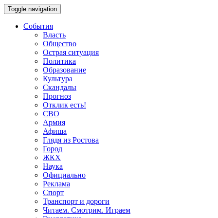
Toggle navigation
События
Власть
Общество
Острая ситуация
Политика
Образование
Культура
Скандалы
Прогноз
Отклик есть!
СВО
Армия
Афиша
Глядя из Ростова
Город
ЖКХ
Наука
Официально
Реклама
Спорт
Транспорт и дороги
Читаем. Смотрим. Играем