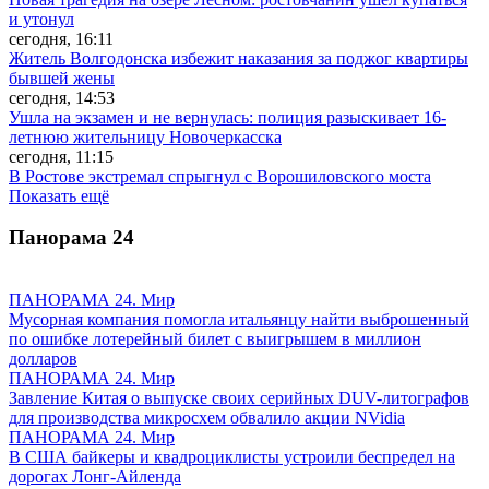
и утонул
сегодня, 16:11
Житель Волгодонска избежит наказания за поджог квартиры
бывшей жены
сегодня, 14:53
Ушла на экзамен и не вернулась: полиция разыскивает 16-
летнюю жительницу Новочеркасска
сегодня, 11:15
В Ростове экстремал спрыгнул с Ворошиловского моста
Показать ещё
Панорама
24
ПАНОРАМА 24. Мир
Мусорная компания помогла итальянцу найти выброшенный
по ошибке лотерейный билет с выигрышем в миллион
долларов
ПАНОРАМА 24. Мир
Завление Китая о выпуске своих серийных DUV-литографов
для производства микросхем обвалило акции NVidia
ПАНОРАМА 24. Мир
В США байкеры и квадроциклисты устроили беспредел на
дорогах Лонг-Айленда