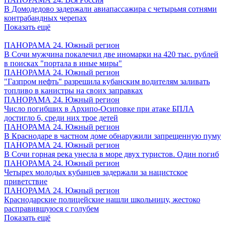
В Домодедово задержали авиапассажира с четырьмя сотнями
контрабандных черепах
Показать ещё
ПАНОРАМА 24. Южный регион
В Сочи мужчина покалечил две иномарки на 420 тыс. рублей
в поисках "портала в иные миры"
ПАНОРАМА 24. Южный регион
"Газпром нефть" разрешила кубанским водителям заливать
топливо в канистры на своих заправках
ПАНОРАМА 24. Южный регион
Число погибших в Архипо-Осиповке при атаке БПЛА
достигло 6, среди них трое детей
ПАНОРАМА 24. Южный регион
В Краснодаре в частном доме обнаружили запрещенную пуму
ПАНОРАМА 24. Южный регион
В Сочи горная река унесла в море двух туристов. Один погиб
ПАНОРАМА 24. Южный регион
Четырех молодых кубанцев задержали за нацистское
приветствие
ПАНОРАМА 24. Южный регион
Краснодарские полицейские нашли школьницу, жестоко
расправившуюся с голубем
Показать ещё