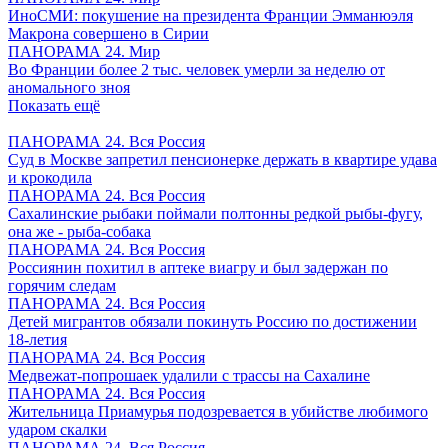
ИноСМИ: покушение на президента Франции Эмманюэля
Макрона совершено в Сирии
ПАНОРАМА 24. Мир
Во Франции более 2 тыс. человек умерли за неделю от
аномального зноя
Показать ещё
ПАНОРАМА 24. Вся Россия
Суд в Москве запретил пенсионерке держать в квартире удава
и крокодила
ПАНОРАМА 24. Вся Россия
Сахалинские рыбаки поймали полтонны редкой рыбы-фугу,
она же - рыба-собака
ПАНОРАМА 24. Вся Россия
Россиянин похитил в аптеке виагру и был задержан по
горячим следам
ПАНОРАМА 24. Вся Россия
Детей мигрантов обязали покинуть Россию по достижении
18-летия
ПАНОРАМА 24. Вся Россия
Медвежат-попрошаек удалили с трассы на Сахалине
ПАНОРАМА 24. Вся Россия
Жительница Приамурья подозревается в убийстве любимого
ударом скалки
ПАНОРАМА 24. Вся Россия