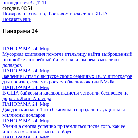
последствия 32 ДТП
сегодня, 06:54
Пожар вспыхнул под Ростовом из-за атаки БПЛА
Показать ещё
Панорама
24
ПАНОРАМА 24. Мир
Мусорная компания помогла итальянцу найти выброшенный
по ошибке лотерейный билет с выигрышем в миллион
долларов
ПАНОРАМА 24. Мир
Завление Китая о выпуске своих серийных DUV-литографов
для производства микросхем обвалило акции NVidia
ПАНОРАМА 24. Мир
В США байкеры и квадроциклисты устроили беспредел на
дорогах Лонг-Айленда
ПАНОРАМА 24. Мир
Джедайский меч Люка Скайуокера продали с аукциона за
миллионы долларов
ПАНОРАМА 24. Мир
Ученица смогла успешно приземлиться после того, как ее
инструктор-пилот выпал за борт
ПАНОРАМА 24. Мир