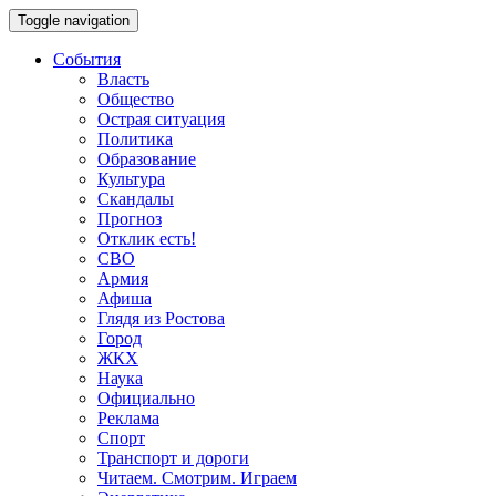
Toggle navigation
События
Власть
Общество
Острая ситуация
Политика
Образование
Культура
Скандалы
Прогноз
Отклик есть!
СВО
Армия
Афиша
Глядя из Ростова
Город
ЖКХ
Наука
Официально
Реклама
Спорт
Транспорт и дороги
Читаем. Смотрим. Играем