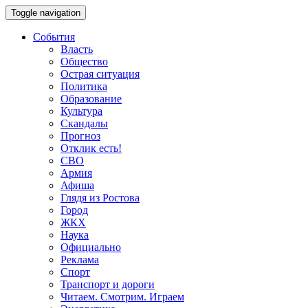
Toggle navigation
События
Власть
Общество
Острая ситуация
Политика
Образование
Культура
Скандалы
Прогноз
Отклик есть!
СВО
Армия
Афиша
Глядя из Ростова
Город
ЖКХ
Наука
Официально
Реклама
Спорт
Транспорт и дороги
Читаем. Смотрим. Играем