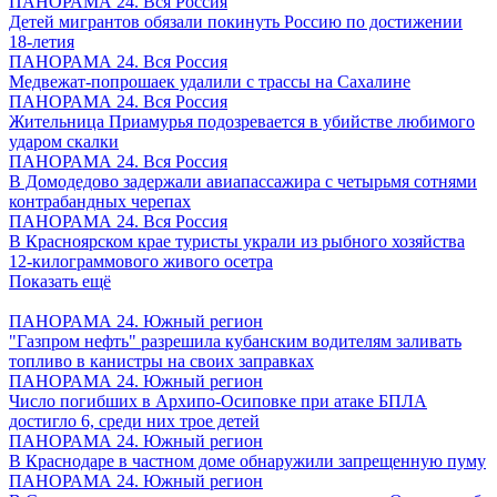
ПАНОРАМА 24. Вся Россия
Детей мигрантов обязали покинуть Россию по достижении
18-летия
ПАНОРАМА 24. Вся Россия
Медвежат-попрошаек удалили с трассы на Сахалине
ПАНОРАМА 24. Вся Россия
Жительница Приамурья подозревается в убийстве любимого
ударом скалки
ПАНОРАМА 24. Вся Россия
В Домодедово задержали авиапассажира с четырьмя сотнями
контрабандных черепах
ПАНОРАМА 24. Вся Россия
В Красноярском крае туристы украли из рыбного хозяйства
12-килограммового живого осетра
Показать ещё
ПАНОРАМА 24. Южный регион
"Газпром нефть" разрешила кубанским водителям заливать
топливо в канистры на своих заправках
ПАНОРАМА 24. Южный регион
Число погибших в Архипо-Осиповке при атаке БПЛА
достигло 6, среди них трое детей
ПАНОРАМА 24. Южный регион
В Краснодаре в частном доме обнаружили запрещенную пуму
ПАНОРАМА 24. Южный регион