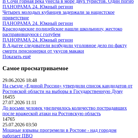
В Сочи горная река унесла в море двух туристов. Один погиб
ПАНОРАМА 24. Южный регион
Четырех молодых кубанцев задержали за нацистское
приветствие
ПАНОРАМА 24. Южный регион
Краснодарские полицейские нашли школьницу, жестоко
расправившуюся с голубем
ПАНОРАМА 24. Южный регион
В Адыгее следователи возбудили уголовное дело по факту
смерти пенсионерки от укусов макаки
Показать ещё
Самое просматриваемое
29.06.2026 18:48
На съезде «Единой России» утвердили список кандидатов от
Ростовской области на выборы в Государственную Думу
16455
27.07.2026 11:11
До восьми человек увеличилось количество пострадавших
после вражеской атаки на Ростовскую область
14765
25.07.2026 03:50
Мощные взрывы прогремели в Ростове - над городом
работает ПВО