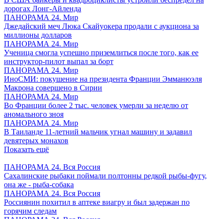
дорогах Лонг-Айленда
ПАНОРАМА 24. Мир
Джедайский меч Люка Скайуокера продали с аукциона за
миллионы долларов
ПАНОРАМА 24. Мир
Ученица смогла успешно приземлиться после того, как ее
инструктор-пилот выпал за борт
ПАНОРАМА 24. Мир
ИноСМИ: покушение на президента Франции Эмманюэля
Макрона совершено в Сирии
ПАНОРАМА 24. Мир
Во Франции более 2 тыс. человек умерли за неделю от
аномального зноя
ПАНОРАМА 24. Мир
В Таиланде 11-летний мальчик угнал машину и задавил
девятерых монахов
Показать ещё
ПАНОРАМА 24. Вся Россия
Сахалинские рыбаки поймали полтонны редкой рыбы-фугу,
она же - рыба-собака
ПАНОРАМА 24. Вся Россия
Россиянин похитил в аптеке виагру и был задержан по
горячим следам