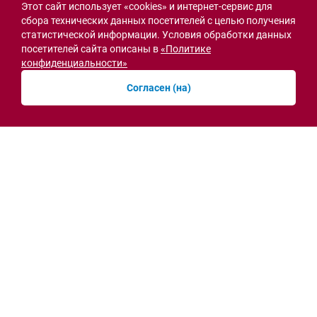
Этот сайт использует «cookies» и интернет-сервис для
сбора технических данных посетителей с целью получения
статистической информации. Условия обработки данных
посетителей сайта описаны в
«Политике
конфиденциальности»
Семьи героев СВО с временной регистрацией
Согласен (на)
в Ростовской области смогут получить
земельный участок
30.07.2026 13:05
Новости рубрики
Острая ситуация