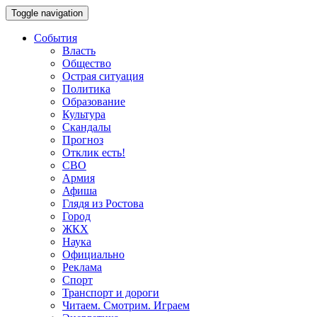
Toggle navigation
События
Власть
Общество
Острая ситуация
Политика
Образование
Культура
Скандалы
Прогноз
Отклик есть!
СВО
Армия
Афиша
Глядя из Ростова
Город
ЖКХ
Наука
Официально
Реклама
Спорт
Транспорт и дороги
Читаем. Смотрим. Играем