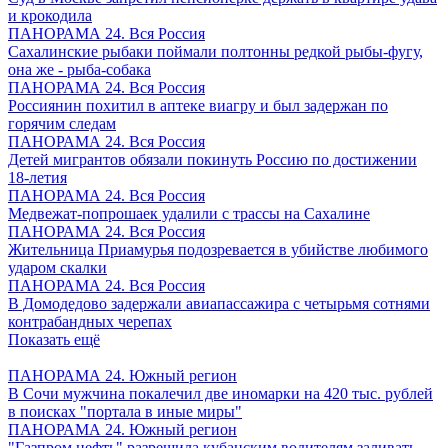
и крокодила
ПАНОРАМА 24. Вся Россия
Сахалинские рыбаки поймали полтонны редкой рыбы-фугу,
она же - рыба-собака
ПАНОРАМА 24. Вся Россия
Россиянин похитил в аптеке виагру и был задержан по
горячим следам
ПАНОРАМА 24. Вся Россия
Детей мигрантов обязали покинуть Россию по достижении
18-летия
ПАНОРАМА 24. Вся Россия
Медвежат-попрошаек удалили с трассы на Сахалине
ПАНОРАМА 24. Вся Россия
Жительница Приамурья подозревается в убийстве любимого
ударом скалки
ПАНОРАМА 24. Вся Россия
В Домодедово задержали авиапассажира с четырьмя сотнями
контрабандных черепах
Показать ещё
ПАНОРАМА 24. Южный регион
В Сочи мужчина покалечил две иномарки на 420 тыс. рублей
в поисках "портала в иные миры"
ПАНОРАМА 24. Южный регион
"Газпром нефть" разрешила кубанским водителям заливать