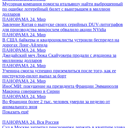
Мусорная компания помогла итальянцу найти выброшенный
по ошибке лотерейный билет с выигрышем в миллион
долларов
ПАНОРАМА 24. Мир
Завление Китая о выпуске своих серийных DUV-литографов
для производства микросхем обвалило акции NVidia
ПАНОРАМА 24. Мир
В США байкеры и квадроциклисты устроили беспредел на
дорогах Лонг-Айленда
ПАНОРАМА 24. Мир
Джедайский меч Люка Скайуокера продали с аукциона за
миллионы долларов
ПАНОРАМА 24. Мир
Ученица смогла успешно приземлиться после того, как ее
инструктор-пилот выпал за борт
ПАНОРАМА 24. Мир
ИноСМИ: покушение на президента Франции Эмманюэля
Макрона совершено в Сирии
ПАНОРАМА 24. Мир
Во Франции более 2 тыс. человек умерли за неделю от
аномального зноя
Показать ещё
ПАНОРАМА 24. Вся Россия
Суд в Москве запретил пенсионерке держать в квартире удава