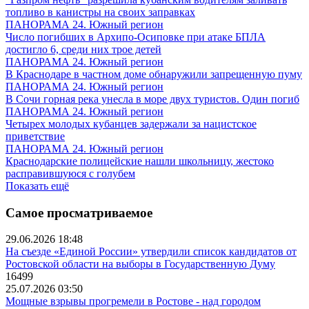
топливо в канистры на своих заправках
ПАНОРАМА 24. Южный регион
Число погибших в Архипо-Осиповке при атаке БПЛА
достигло 6, среди них трое детей
ПАНОРАМА 24. Южный регион
В Краснодаре в частном доме обнаружили запрещенную пуму
ПАНОРАМА 24. Южный регион
В Сочи горная река унесла в море двух туристов. Один погиб
ПАНОРАМА 24. Южный регион
Четырех молодых кубанцев задержали за нацистское
приветствие
ПАНОРАМА 24. Южный регион
Краснодарские полицейские нашли школьницу, жестоко
расправившуюся с голубем
Показать ещё
Самое просматриваемое
29.06.2026 18:48
На съезде «Единой России» утвердили список кандидатов от
Ростовской области на выборы в Государственную Думу
16499
25.07.2026 03:50
Мощные взрывы прогремели в Ростове - над городом