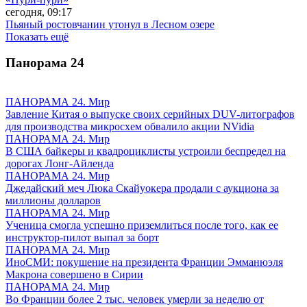
сегодня, 09:17
Пьяный ростовчанин утонул в Лесном озере
Показать ещё
Панорама
24
ПАНОРАМА 24. Мир
Завление Китая о выпуске своих серийных DUV-литографов
для производства микросхем обвалило акции NVidia
ПАНОРАМА 24. Мир
В США байкеры и квадроциклисты устроили беспредел на
дорогах Лонг-Айленда
ПАНОРАМА 24. Мир
Джедайский меч Люка Скайуокера продали с аукциона за
миллионы долларов
ПАНОРАМА 24. Мир
Ученица смогла успешно приземлиться после того, как ее
инструктор-пилот выпал за борт
ПАНОРАМА 24. Мир
ИноСМИ: покушение на президента Франции Эмманюэля
Макрона совершено в Сирии
ПАНОРАМА 24. Мир
Во Франции более 2 тыс. человек умерли за неделю от