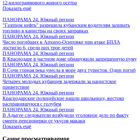
12-килограммового живого осетра
Показать ещё
ПАНОРАМА 24. Южный регион
"Газпром нефть" разрешила кубанским водителям заливать
топливо в канистры на своих заправках
ПАНОРАМА 24. Южный регион
Число погибших в Архипо-Осиповке при атаке БПЛА
достигло 6, среди них трое детей
ПАНОРАМА 24. Южный регион
В Краснодаре в частном доме обнаружили запрещенную пуму
ПАНОРАМА 24. Южный регион
В Сочи горная река унесла в море двух туристов. Один погиб
ПАНОРАМА 24. Южный регион
Четырех молодых кубанцев задержали за нацистское
приветствие
ПАНОРАМА 24. Южный регион
Краснодарские полицейские нашли школьницу, жестоко
расправившуюся с голубем
ПАНОРАМА 24. Южный регион
В Адыгее следователи возбудили уголовное дело по факту
смерти пенсионерки от укусов макаки
Показать ещё
Самое просматриваемое