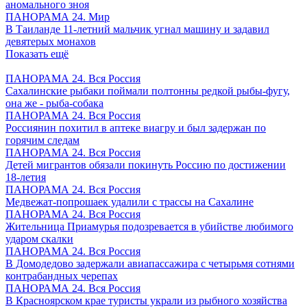
аномального зноя
ПАНОРАМА 24. Мир
В Таиланде 11-летний мальчик угнал машину и задавил
девятерых монахов
Показать ещё
ПАНОРАМА 24. Вся Россия
Сахалинские рыбаки поймали полтонны редкой рыбы-фугу,
она же - рыба-собака
ПАНОРАМА 24. Вся Россия
Россиянин похитил в аптеке виагру и был задержан по
горячим следам
ПАНОРАМА 24. Вся Россия
Детей мигрантов обязали покинуть Россию по достижении
18-летия
ПАНОРАМА 24. Вся Россия
Медвежат-попрошаек удалили с трассы на Сахалине
ПАНОРАМА 24. Вся Россия
Жительница Приамурья подозревается в убийстве любимого
ударом скалки
ПАНОРАМА 24. Вся Россия
В Домодедово задержали авиапассажира с четырьмя сотнями
контрабандных черепах
ПАНОРАМА 24. Вся Россия
В Красноярском крае туристы украли из рыбного хозяйства