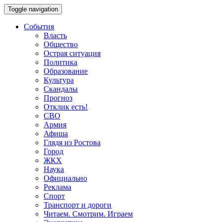
Toggle navigation
События
Власть
Общество
Острая ситуация
Политика
Образование
Культура
Скандалы
Прогноз
Отклик есть!
СВО
Армия
Афиша
Глядя из Ростова
Город
ЖКХ
Наука
Официально
Реклама
Спорт
Транспорт и дороги
Читаем. Смотрим. Играем