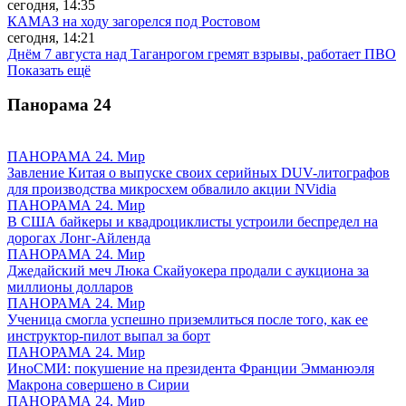
сегодня, 14:35
КАМАЗ на ходу загорелся под Ростовом
сегодня, 14:21
Днём 7 августа над Таганрогом гремят взрывы, работает ПВО
Показать ещё
Панорама
24
ПАНОРАМА 24. Мир
Завление Китая о выпуске своих серийных DUV-литографов
для производства микросхем обвалило акции NVidia
ПАНОРАМА 24. Мир
В США байкеры и квадроциклисты устроили беспредел на
дорогах Лонг-Айленда
ПАНОРАМА 24. Мир
Джедайский меч Люка Скайуокера продали с аукциона за
миллионы долларов
ПАНОРАМА 24. Мир
Ученица смогла успешно приземлиться после того, как ее
инструктор-пилот выпал за борт
ПАНОРАМА 24. Мир
ИноСМИ: покушение на президента Франции Эмманюэля
Макрона совершено в Сирии
ПАНОРАМА 24. Мир