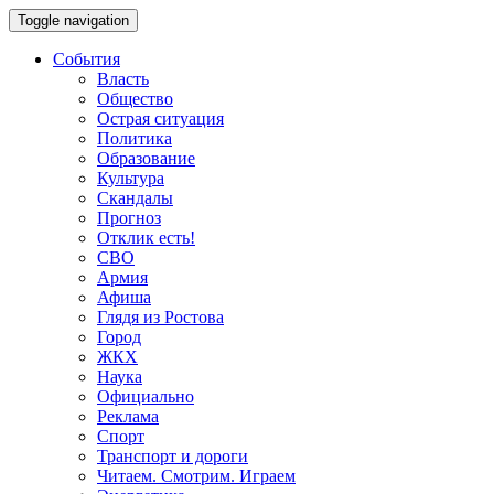
Toggle navigation
События
Власть
Общество
Острая ситуация
Политика
Образование
Культура
Скандалы
Прогноз
Отклик есть!
СВО
Армия
Афиша
Глядя из Ростова
Город
ЖКХ
Наука
Официально
Реклама
Спорт
Транспорт и дороги
Читаем. Смотрим. Играем