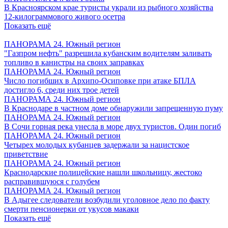
В Красноярском крае туристы украли из рыбного хозяйства
12-килограммового живого осетра
Показать ещё
ПАНОРАМА 24. Южный регион
"Газпром нефть" разрешила кубанским водителям заливать
топливо в канистры на своих заправках
ПАНОРАМА 24. Южный регион
Число погибших в Архипо-Осиповке при атаке БПЛА
достигло 6, среди них трое детей
ПАНОРАМА 24. Южный регион
В Краснодаре в частном доме обнаружили запрещенную пуму
ПАНОРАМА 24. Южный регион
В Сочи горная река унесла в море двух туристов. Один погиб
ПАНОРАМА 24. Южный регион
Четырех молодых кубанцев задержали за нацистское
приветствие
ПАНОРАМА 24. Южный регион
Краснодарские полицейские нашли школьницу, жестоко
расправившуюся с голубем
ПАНОРАМА 24. Южный регион
В Адыгее следователи возбудили уголовное дело по факту
смерти пенсионерки от укусов макаки
Показать ещё