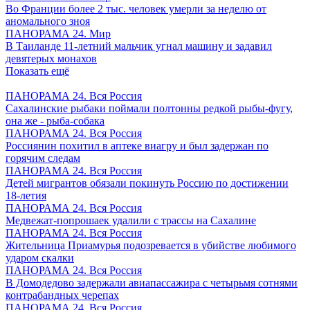
Во Франции более 2 тыс. человек умерли за неделю от
аномального зноя
ПАНОРАМА 24. Мир
В Таиланде 11-летний мальчик угнал машину и задавил
девятерых монахов
Показать ещё
ПАНОРАМА 24. Вся Россия
Сахалинские рыбаки поймали полтонны редкой рыбы-фугу,
она же - рыба-собака
ПАНОРАМА 24. Вся Россия
Россиянин похитил в аптеке виагру и был задержан по
горячим следам
ПАНОРАМА 24. Вся Россия
Детей мигрантов обязали покинуть Россию по достижении
18-летия
ПАНОРАМА 24. Вся Россия
Медвежат-попрошаек удалили с трассы на Сахалине
ПАНОРАМА 24. Вся Россия
Жительница Приамурья подозревается в убийстве любимого
ударом скалки
ПАНОРАМА 24. Вся Россия
В Домодедово задержали авиапассажира с четырьмя сотнями
контрабандных черепах
ПАНОРАМА 24. Вся Россия