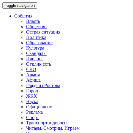
Toggle navigation
События
Власть
Общество
Острая ситуация
Политика
Образование
Культура
Скандалы
Прогноз
Отклик есть!
СВО
Армия
Афиша
Глядя из Ростова
Город
ЖКХ
Наука
Официально
Реклама
Спорт
Транспорт и дороги
Читаем. Смотрим. Играем