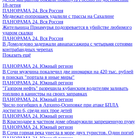
18-летия
ПАНОРАМА 24. Вся Россия
Медвежат-попрошаек удалили с трассы на Сахалине
ПАНОРАМА 24. Вся Россия
Жительница Приамурья подозревается в убийстве любимого
ударом скалки
ПАНОРАМА 24. Вся Россия
В Домодедово задержали авиапассажира с четырьмя сотнями
контрабандных черепах
Показать ещё
ПАНОРАМА 24. Южный регион
В Сочи мужчина покалечил две иномарки на 420 тыс. рублей
в поисках "портала в иные миры"
ПАНОРАМА 24. Южный регион
"Газпром нефть" разрешила кубанским водителям заливать
топливо в канистры на своих заправках
ПАНОРАМА 24. Южный регион
Число погибших в Архипо-Осиповке при атаке БПЛА
достигло 6, среди них трое детей
ПАНОРАМА 24. Южный регион
В Краснодаре в частном доме обнаружили запрещенную пуму
ПАНОРАМА 24. Южный регион
В Сочи горная река унесла в море двух туристов. Один погиб