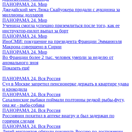
ПАНОРАМА 24. Мир
Джедайский меч Люка Скайуокера продали с аукциона за
миллионы долларов
ПАНОРАМА 24. Мир
Ученица смогла успешно приземлиться после того, как ее
инструктор-пилот выпал за борт
ПАНОРАМА 24. Мир
ИноСМИ: покушение на президента Франции Эмманюэля
Макрона совершено в Сирии
ПАНОРАМА 24. Мир
Во Франции более 2 тыс. человек умерли за неделю от
аномального зноя
Показать ещё
ПАНОРАМА 24. Вся Россия
Суд в Москве запретил пенсионерке держать в квартире удава
и крокодила
ПАНОРАМА 24. Вся Россия
Сахалинские рыбаки поймали полтонны редкой рыбы-фугу,
она же - рыба-собака
ПАНОРАМА 24. Вся Россия
Россиянин похитил в аптеке виагру и был задержан по
горячим следам
ПАНОРАМА 24. Вся Россия
Детей мигрантов обязали покинуть Россию по достижении