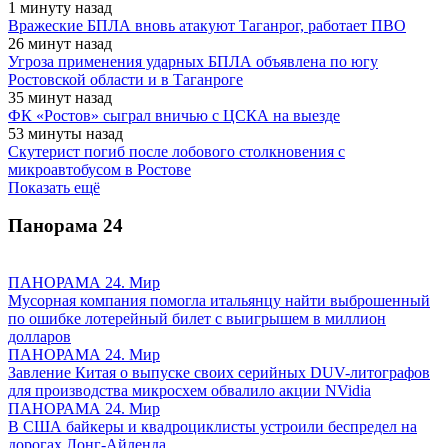
1 минуту назад
Вражеские БПЛА вновь атакуют Таганрог, работает ПВО
26 минут назад
Угроза применения ударных БПЛА объявлена по югу
Ростовской области и в Таганроге
35 минут назад
ФК «Ростов» сыграл вничью с ЦСКА на выезде
53 минуты назад
Скутерист погиб после лобового столкновения с
микроавтобусом в Ростове
Показать ещё
Панорама
24
ПАНОРАМА 24. Мир
Мусорная компания помогла итальянцу найти выброшенный
по ошибке лотерейный билет с выигрышем в миллион
долларов
ПАНОРАМА 24. Мир
Завление Китая о выпуске своих серийных DUV-литографов
для производства микросхем обвалило акции NVidia
ПАНОРАМА 24. Мир
В США байкеры и квадроциклисты устроили беспредел на
дорогах Лонг-Айленда