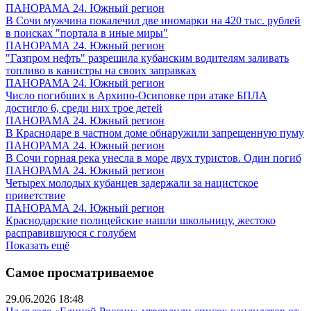
ПАНОРАМА 24. Южный регион
В Сочи мужчина покалечил две иномарки на 420 тыс. рублей
в поисках "портала в иные миры"
ПАНОРАМА 24. Южный регион
"Газпром нефть" разрешила кубанским водителям заливать
топливо в канистры на своих заправках
ПАНОРАМА 24. Южный регион
Число погибших в Архипо-Осиповке при атаке БПЛА
достигло 6, среди них трое детей
ПАНОРАМА 24. Южный регион
В Краснодаре в частном доме обнаружили запрещенную пуму
ПАНОРАМА 24. Южный регион
В Сочи горная река унесла в море двух туристов. Один погиб
ПАНОРАМА 24. Южный регион
Четырех молодых кубанцев задержали за нацистское
приветствие
ПАНОРАМА 24. Южный регион
Краснодарские полицейские нашли школьницу, жестоко
расправившуюся с голубем
Показать ещё
Самое просматриваемое
29.06.2026 18:48