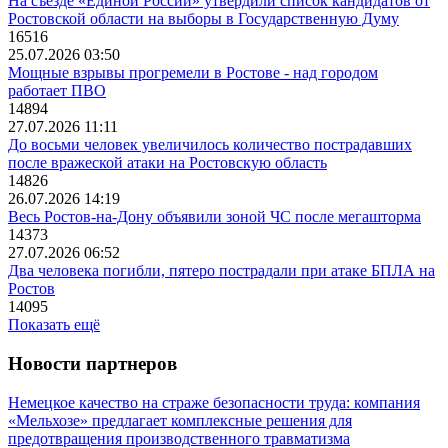
На съезде «Единой России» утвердили список кандидатов от
Ростовской области на выборы в Государственную Думу
16516
25.07.2026 03:50
Мощные взрывы прогремели в Ростове - над городом
работает ПВО
14894
27.07.2026 11:11
До восьми человек увеличилось количество пострадавших
после вражеской атаки на Ростовскую область
14826
26.07.2026 14:19
Весь Ростов-на-Дону объявили зоной ЧС после мегашторма
14373
27.07.2026 06:52
Два человека погибли, пятеро пострадали при атаке БПЛА на
Ростов
14095
Показать ещё
Новости партнеров
Немецкое качество на страже безопасности труда: компания
«Мельхозе» предлагает комплексные решения для
предотвращения производственного травматизма