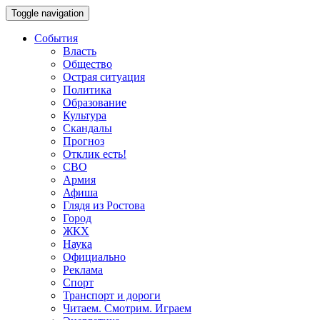
Toggle navigation
События
Власть
Общество
Острая ситуация
Политика
Образование
Культура
Скандалы
Прогноз
Отклик есть!
СВО
Армия
Афиша
Глядя из Ростова
Город
ЖКХ
Наука
Официально
Реклама
Спорт
Транспорт и дороги
Читаем. Смотрим. Играем