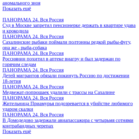
аномального зноя
Показать ещё
ПАНОРАМА 24. Вся Россия
Суд в Москве запретил пенсионерке держать в квартире удава
и крокодила
ПАНОРАМА 24. Вся Россия
Сахалинские рыбаки поймали полтонны редкой рыбы-фугу,
она же - рыба-собака
ПАНОРАМА 24. Вся Россия
Россиянин похитил в аптеке виагру и был задержан по
горячим следам
ПАНОРАМА 24. Вся Россия
Детей мигрантов обязали покинуть Россию по достижении
18-летия
ПАНОРАМА 24. Вся Россия
Медвежат-попрошаек удалили с трассы на Сахалине
ПАНОРАМА 24. Вся Россия
Жительница Приамурья подозревается в убийстве любимого
ударом скалки
ПАНОРАМА 24. Вся Россия
В Домодедово задержали авиапассажира с четырьмя сотнями
контрабандных черепах
Показать ещё