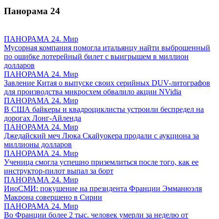
Панорама
24
ПАНОРАМА 24. Мир
Мусорная компания помогла итальянцу найти выброшенный
по ошибке лотерейный билет с выигрышем в миллион
долларов
ПАНОРАМА 24. Мир
Завление Китая о выпуске своих серийных DUV-литографов
для производства микросхем обвалило акции NVidia
ПАНОРАМА 24. Мир
В США байкеры и квадроциклисты устроили беспредел на
дорогах Лонг-Айленда
ПАНОРАМА 24. Мир
Джедайский меч Люка Скайуокера продали с аукциона за
миллионы долларов
ПАНОРАМА 24. Мир
Ученица смогла успешно приземлиться после того, как ее
инструктор-пилот выпал за борт
ПАНОРАМА 24. Мир
ИноСМИ: покушение на президента Франции Эмманюэля
Макрона совершено в Сирии
ПАНОРАМА 24. Мир
Во Франции более 2 тыс. человек умерли за неделю от