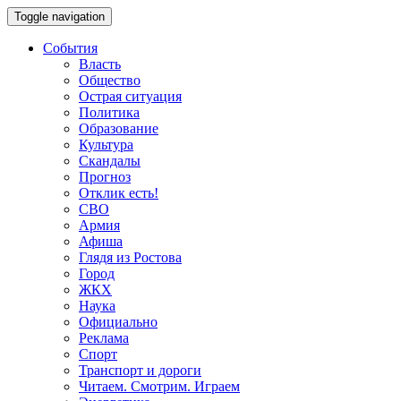
Toggle navigation
События
Власть
Общество
Острая ситуация
Политика
Образование
Культура
Скандалы
Прогноз
Отклик есть!
СВО
Армия
Афиша
Глядя из Ростова
Город
ЖКХ
Наука
Официально
Реклама
Спорт
Транспорт и дороги
Читаем. Смотрим. Играем