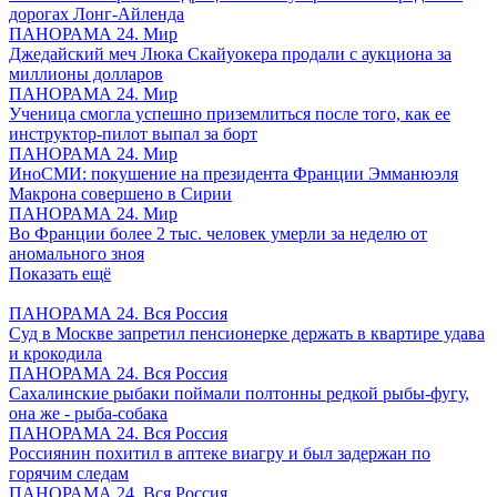
дорогах Лонг-Айленда
ПАНОРАМА 24. Мир
Джедайский меч Люка Скайуокера продали с аукциона за
миллионы долларов
ПАНОРАМА 24. Мир
Ученица смогла успешно приземлиться после того, как ее
инструктор-пилот выпал за борт
ПАНОРАМА 24. Мир
ИноСМИ: покушение на президента Франции Эмманюэля
Макрона совершено в Сирии
ПАНОРАМА 24. Мир
Во Франции более 2 тыс. человек умерли за неделю от
аномального зноя
Показать ещё
ПАНОРАМА 24. Вся Россия
Суд в Москве запретил пенсионерке держать в квартире удава
и крокодила
ПАНОРАМА 24. Вся Россия
Сахалинские рыбаки поймали полтонны редкой рыбы-фугу,
она же - рыба-собака
ПАНОРАМА 24. Вся Россия
Россиянин похитил в аптеке виагру и был задержан по
горячим следам
ПАНОРАМА 24. Вся Россия