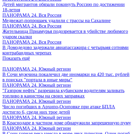
Детей мигрантов обязали покинуть Россию по достижении
18-летия
ПАНОРАМА 24. Вся Россия
Медвежат-попрошаек удалили с трассы на Сахалине
ПАНОРАМА 24. Вся Россия
Жительница Приамурья подозревается в убийстве любимого
ударом скалки
ПАНОРАМА 24. Вся Россия
В Домодедово задержали авиапассажира с четырьмя сотнями
контрабандных черепах
Показать ещё
ПАНОРАМА 24. Южный регион
В Сочи мужчина покалечил две иномарки на 420 тыс. рублей
в поисках "портала в иные миры"
ПАНОРАМА 24. Южный регион
"Газпром нефть" разрешила кубанским водителям заливать
топливо в канистры на своих заправках
ПАНОРАМА 24. Южный регион
Число погибших в Архипо-Осиповке при атаке БПЛА
достигло 6, среди них трое детей
ПАНОРАМА 24. Южный регион
В Краснодаре в частном доме обнаружили запрещенную пуму
ПАНОРАМА 24. Южный регион
В Сочи горная река унесла в море двух туристов. Один погиб