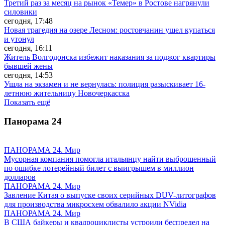
Третий раз за месяц на рынок «Темер» в Ростове нагрянули
силовики
сегодня, 17:48
Новая трагедия на озере Лесном: ростовчанин ушел купаться
и утонул
сегодня, 16:11
Житель Волгодонска избежит наказания за поджог квартиры
бывшей жены
сегодня, 14:53
Ушла на экзамен и не вернулась: полиция разыскивает 16-
летнюю жительницу Новочеркасска
Показать ещё
Панорама
24
ПАНОРАМА 24. Мир
Мусорная компания помогла итальянцу найти выброшенный
по ошибке лотерейный билет с выигрышем в миллион
долларов
ПАНОРАМА 24. Мир
Завление Китая о выпуске своих серийных DUV-литографов
для производства микросхем обвалило акции NVidia
ПАНОРАМА 24. Мир
В США байкеры и квадроциклисты устроили беспредел на