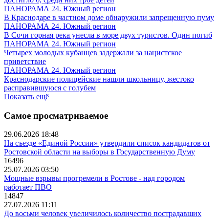
ПАНОРАМА 24. Южный регион
В Краснодаре в частном доме обнаружили запрещенную пуму
ПАНОРАМА 24. Южный регион
В Сочи горная река унесла в море двух туристов. Один погиб
ПАНОРАМА 24. Южный регион
Четырех молодых кубанцев задержали за нацистское
приветствие
ПАНОРАМА 24. Южный регион
Краснодарские полицейские нашли школьницу, жестоко
расправившуюся с голубем
Показать ещё
Самое просматриваемое
29.06.2026 18:48
На съезде «Единой России» утвердили список кандидатов от
Ростовской области на выборы в Государственную Думу
16496
25.07.2026 03:50
Мощные взрывы прогремели в Ростове - над городом
работает ПВО
14847
27.07.2026 11:11
До восьми человек увеличилось количество пострадавших