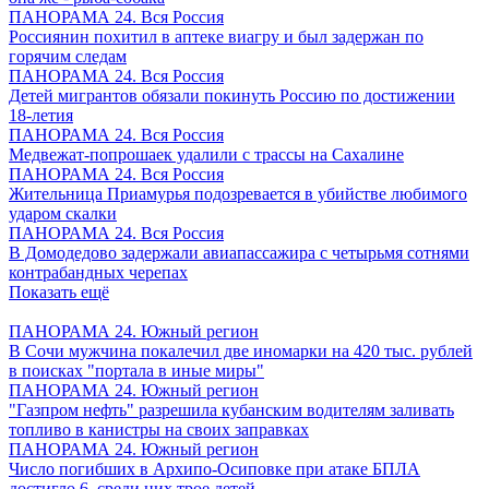
ПАНОРАМА 24. Вся Россия
Россиянин похитил в аптеке виагру и был задержан по
горячим следам
ПАНОРАМА 24. Вся Россия
Детей мигрантов обязали покинуть Россию по достижении
18-летия
ПАНОРАМА 24. Вся Россия
Медвежат-попрошаек удалили с трассы на Сахалине
ПАНОРАМА 24. Вся Россия
Жительница Приамурья подозревается в убийстве любимого
ударом скалки
ПАНОРАМА 24. Вся Россия
В Домодедово задержали авиапассажира с четырьмя сотнями
контрабандных черепах
Показать ещё
ПАНОРАМА 24. Южный регион
В Сочи мужчина покалечил две иномарки на 420 тыс. рублей
в поисках "портала в иные миры"
ПАНОРАМА 24. Южный регион
"Газпром нефть" разрешила кубанским водителям заливать
топливо в канистры на своих заправках
ПАНОРАМА 24. Южный регион
Число погибших в Архипо-Осиповке при атаке БПЛА
достигло 6, среди них трое детей