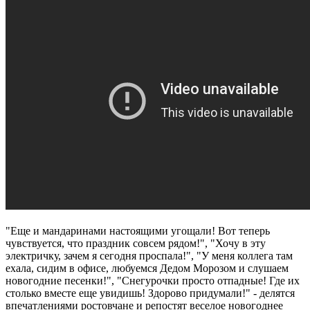
"Еще и мандаринами настоящими угощали! Вот теперь
чувствуется, что праздник совсем рядом!", "Хочу в эту
электричку, зачем я сегодня проспала!", "У меня коллега там
ехала, сидим в офисе, любуемся Дедом Морозом и слушаем
новогодние песенки!", "Снегурочки просто отпадные! Где их
столько вместе еще увидишь! Здорово придумали!" - делятся
впечатлениями ростовчане и репостят веселое новогоднее