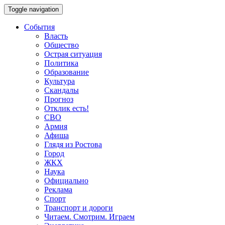
Toggle navigation
События
Власть
Общество
Острая ситуация
Политика
Образование
Культура
Скандалы
Прогноз
Отклик есть!
СВО
Армия
Афиша
Глядя из Ростова
Город
ЖКХ
Наука
Официально
Реклама
Спорт
Транспорт и дороги
Читаем. Смотрим. Играем