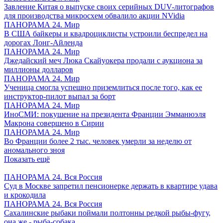
Завление Китая о выпуске своих серийных DUV-литографов
для производства микросхем обвалило акции NVidia
ПАНОРАМА 24. Мир
В США байкеры и квадроциклисты устроили беспредел на
дорогах Лонг-Айленда
ПАНОРАМА 24. Мир
Джедайский меч Люка Скайуокера продали с аукциона за
миллионы долларов
ПАНОРАМА 24. Мир
Ученица смогла успешно приземлиться после того, как ее
инструктор-пилот выпал за борт
ПАНОРАМА 24. Мир
ИноСМИ: покушение на президента Франции Эмманюэля
Макрона совершено в Сирии
ПАНОРАМА 24. Мир
Во Франции более 2 тыс. человек умерли за неделю от
аномального зноя
Показать ещё
ПАНОРАМА 24. Вся Россия
Суд в Москве запретил пенсионерке держать в квартире удава
и крокодила
ПАНОРАМА 24. Вся Россия
Сахалинские рыбаки поймали полтонны редкой рыбы-фугу,
она же - рыба-собака