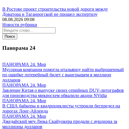
В Ростове проект строительства новой дороги между
Доватора и Таганрогской не прошел экспертизу
08.08.2026 09:08
Новости рубрики
Панорама
24
ПАНОРАМА 24. Мир
Мусорная компания помогла итальянцу найти выброшенный
по ошибке лотерейный билет с выигрышем в миллион
долларов
ПАНОРАМА 24. Мир
Завление Китая о выпуске своих серийных DUV-литографов
для производства микросхем обвалило акции NVidia
ПАНОРАМА 24. Мир
В США байкеры и квадроциклисты устроили беспредел на
дорогах Лонг-Айленда
ПАНОРАМА 24. Мир
Джедайский меч Люка Скайуокера продали с аукциона за
миллионы долларов