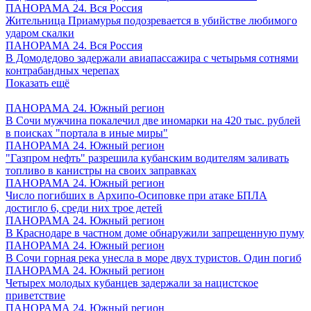
ПАНОРАМА 24. Вся Россия
Жительница Приамурья подозревается в убийстве любимого
ударом скалки
ПАНОРАМА 24. Вся Россия
В Домодедово задержали авиапассажира с четырьмя сотнями
контрабандных черепах
Показать ещё
ПАНОРАМА 24. Южный регион
В Сочи мужчина покалечил две иномарки на 420 тыс. рублей
в поисках "портала в иные миры"
ПАНОРАМА 24. Южный регион
"Газпром нефть" разрешила кубанским водителям заливать
топливо в канистры на своих заправках
ПАНОРАМА 24. Южный регион
Число погибших в Архипо-Осиповке при атаке БПЛА
достигло 6, среди них трое детей
ПАНОРАМА 24. Южный регион
В Краснодаре в частном доме обнаружили запрещенную пуму
ПАНОРАМА 24. Южный регион
В Сочи горная река унесла в море двух туристов. Один погиб
ПАНОРАМА 24. Южный регион
Четырех молодых кубанцев задержали за нацистское
приветствие
ПАНОРАМА 24. Южный регион