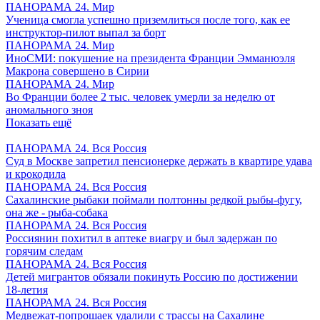
ПАНОРАМА 24. Мир
Ученица смогла успешно приземлиться после того, как ее
инструктор-пилот выпал за борт
ПАНОРАМА 24. Мир
ИноСМИ: покушение на президента Франции Эмманюэля
Макрона совершено в Сирии
ПАНОРАМА 24. Мир
Во Франции более 2 тыс. человек умерли за неделю от
аномального зноя
Показать ещё
ПАНОРАМА 24. Вся Россия
Суд в Москве запретил пенсионерке держать в квартире удава
и крокодила
ПАНОРАМА 24. Вся Россия
Сахалинские рыбаки поймали полтонны редкой рыбы-фугу,
она же - рыба-собака
ПАНОРАМА 24. Вся Россия
Россиянин похитил в аптеке виагру и был задержан по
горячим следам
ПАНОРАМА 24. Вся Россия
Детей мигрантов обязали покинуть Россию по достижении
18-летия
ПАНОРАМА 24. Вся Россия
Медвежат-попрошаек удалили с трассы на Сахалине