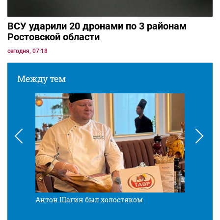
ВСУ ударили 20 дронами по 3 районам
Ростовской области
сегодня, 07:18
Между тем
Антон Шагин был холостяком
Разв