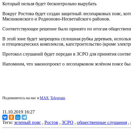
Который нельзя будет бесконтрольно вырубать
Вокруг Ростова будет создан защитный лесопарковых пояс, кот
Мясниковского и Родионово-Несветайского районов.
Соответствующее решение было принято по итогам общественн
В этой зоне будет запрещена сплошная рубка деревьев, испол
и птицеводческих комплексов, капстроительство (кроме электр
Протокол слушаний будет передан в ЗСРО для принятия соотве
Напомним, что законопроект о лесопарковом зелёном поясе б
Подпишитесь на нас в
MAX
,
Telegram
.
11.10.2019 16:27
Теги:
зеленый пояс
,
Ростов
,
ЗСРО
,
общественные слушания
,