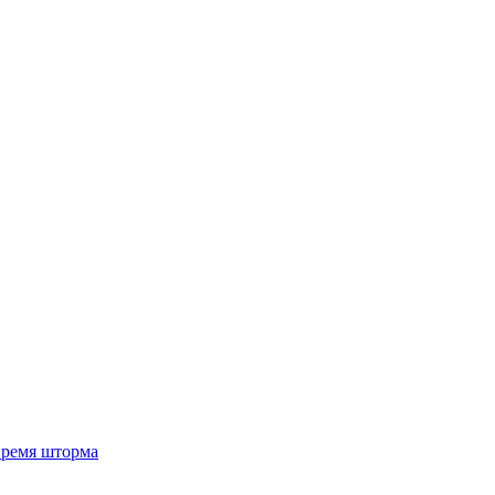
 время шторма