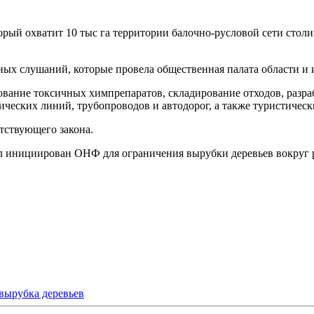
орый охватит 10 тыс га территории балочно-русловой сети столи
ых слушаний, которые провела общественная палата области и
ьзование токсичных химпрепаратов, складирование отходов, раз
ических линий, трубопроводов и автодорог, а также туристическ
тствующего закона.
ыл инициирован ОНФ для ограничения вырубки деревьев вокруг 
вырубка деревьев