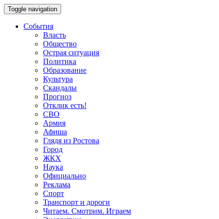
Toggle navigation
События
Власть
Общество
Острая ситуация
Политика
Образование
Культура
Скандалы
Прогноз
Отклик есть!
СВО
Армия
Афиша
Глядя из Ростова
Город
ЖКХ
Наука
Официально
Реклама
Спорт
Транспорт и дороги
Читаем. Смотрим. Играем