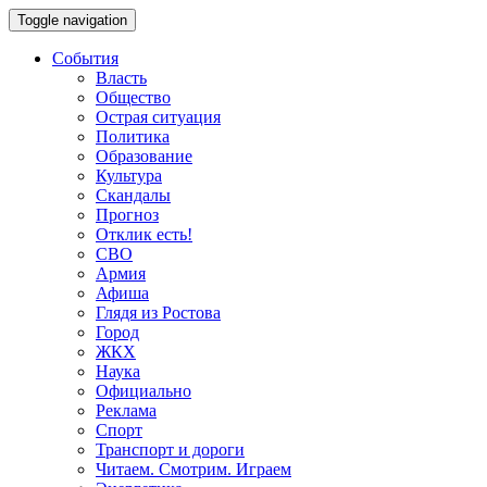
Toggle navigation
События
Власть
Общество
Острая ситуация
Политика
Образование
Культура
Скандалы
Прогноз
Отклик есть!
СВО
Армия
Афиша
Глядя из Ростова
Город
ЖКХ
Наука
Официально
Реклама
Спорт
Транспорт и дороги
Читаем. Смотрим. Играем