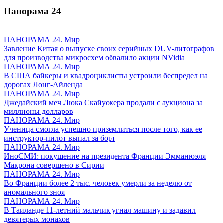
Панорама
24
ПАНОРАМА 24. Мир
Завление Китая о выпуске своих серийных DUV-литографов
для производства микросхем обвалило акции NVidia
ПАНОРАМА 24. Мир
В США байкеры и квадроциклисты устроили беспредел на
дорогах Лонг-Айленда
ПАНОРАМА 24. Мир
Джедайский меч Люка Скайуокера продали с аукциона за
миллионы долларов
ПАНОРАМА 24. Мир
Ученица смогла успешно приземлиться после того, как ее
инструктор-пилот выпал за борт
ПАНОРАМА 24. Мир
ИноСМИ: покушение на президента Франции Эмманюэля
Макрона совершено в Сирии
ПАНОРАМА 24. Мир
Во Франции более 2 тыс. человек умерли за неделю от
аномального зноя
ПАНОРАМА 24. Мир
В Таиланде 11-летний мальчик угнал машину и задавил
девятерых монахов