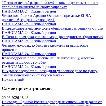
"Газпром нефть" разрешила кубанским водителям заливать
топливо в канистры на своих заправках
ПАНОРАМА 24. Южный регион
Число погибших в Архипо-Осиповке при атаке БПЛА
достигло 6, среди них трое детей
ПАНОРАМА 24. Южный регион
В Краснодаре в частном доме обнаружили запрещенную пуму
ПАНОРАМА 24. Южный регион
В Сочи горная река унесла в море двух туристов. Один погиб
ПАНОРАМА 24. Южный регион
Четырех молодых кубанцев задержали за нацистское
приветствие
ПАНОРАМА 24. Южный регион
Краснодарские полицейские нашли школьницу, жестоко
расправившуюся с голубем
ПАНОРАМА 24. Южный регион
В Адыгее следователи возбудили уголовное дело по факту
смерти пенсионерки от укусов макаки
Показать ещё
Самое просматриваемое
29.06.2026 18:48
На съезде «Единой России» утвердили список кандидатов от