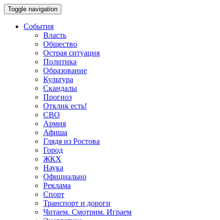
Toggle navigation
События
Власть
Общество
Острая ситуация
Политика
Образование
Культура
Скандалы
Прогноз
Отклик есть!
СВО
Армия
Афиша
Глядя из Ростова
Город
ЖКХ
Наука
Официально
Реклама
Спорт
Транспорт и дороги
Читаем. Смотрим. Играем