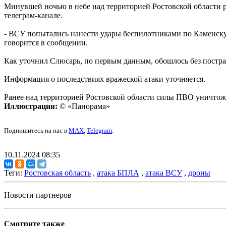
Минувшей ночью в небе над территорией Ростовской области
телеграм-канале.
- ВСУ попытались нанести удары беспилотниками по Каменску
говорится в сообщении.
Как уточнил Слюсарь, по первым данным, обошлось без постр
Информация о последствиях вражеской атаки уточняется.
Ранее над территорией Ростовской области силы ПВО уничто
Иллюстрация:
© «Панорама»
Подпишитесь на нас в
MAX
,
Telegram
.
10.11.2024 08:35
Теги:
Ростовская область
,
атака БПЛА
,
атака ВСУ
,
дроны
Новости партнеров
Смотрите также