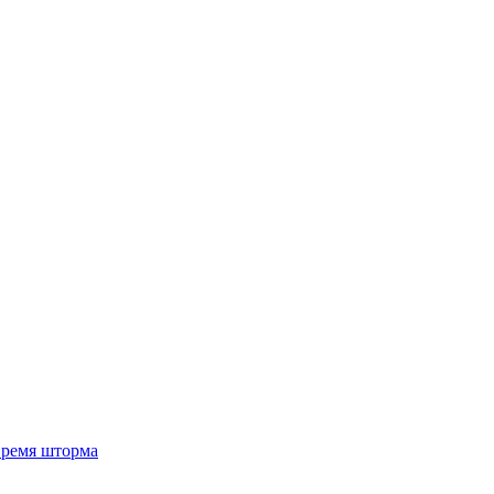
 время шторма