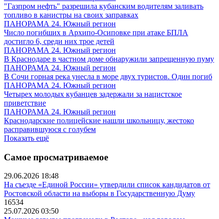
"Газпром нефть" разрешила кубанским водителям заливать
топливо в канистры на своих заправках
ПАНОРАМА 24. Южный регион
Число погибших в Архипо-Осиповке при атаке БПЛА
достигло 6, среди них трое детей
ПАНОРАМА 24. Южный регион
В Краснодаре в частном доме обнаружили запрещенную пуму
ПАНОРАМА 24. Южный регион
В Сочи горная река унесла в море двух туристов. Один погиб
ПАНОРАМА 24. Южный регион
Четырех молодых кубанцев задержали за нацистское
приветствие
ПАНОРАМА 24. Южный регион
Краснодарские полицейские нашли школьницу, жестоко
расправившуюся с голубем
Показать ещё
Самое просматриваемое
29.06.2026 18:48
На съезде «Единой России» утвердили список кандидатов от
Ростовской области на выборы в Государственную Думу
16534
25.07.2026 03:50