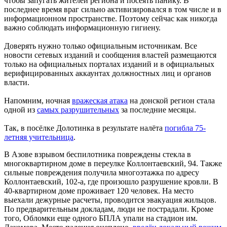
чтобы запугать жителей региона и посеять панику. В
последнее время враг сильно активизировался в том числе и в
информационном пространстве. Поэтому сейчас как никогда
важно соблюдать информационную гигиену.
Доверять нужно только официальным источникам. Все
новости сетевых изданий и сообщения властей размещаются
только на официальных порталах изданий и в официальных
верифицированных аккаунтах должностных лиц и органов
власти.
Напомним, ночная
вражеская атака
на донской регион стала
одной из
самых разрушительных
за последние месяцы.
Так, в посёлке Долотинка в результате налёта
п
огибла 75-
летняя учительница
.
В Азове взрывом беспилотника повреждены стекла в
многоквартирном доме в переулке Коллонтаевский, 94. Также
сильные повреждения получила многоэтажка по адресу
Коллонтаевский, 102-а, где произошло разрушение кровли. В
40-квартирном доме проживает 120 человек. На место
выехали дежурные расчеты, проводится эвакуация жильцов.
По предварительным докладам, люди не пострадали. Кроме
того, Обломки еще одного БПЛА упали на стадион им.