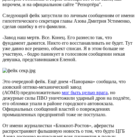
впрочем, и на официальном сайте "Репортёра".
Следующий фейк запустили по личным сообщениям от имени
гипотетического секретаря главы Азова Дмитрия Устименко,
сделав ошибку в его фамилии.
-Завод наш мертв. Все. Конец. Его разнесло так, что
фундамент дымится. Никто его восстанавливать не будет. Тут
уже давно все решено, объект списан. Я в этом больше не
участвую, - бодро паникует в голосовом сообщении некая
девушка, представившаяся Еленой.
Это очередной фейк. Ещё днем «Панорама» сообщала, что
азовский оптико-механический завод
(АОМЗ) предположительно
мог быть целью врага
, но
дежурные силы ПВО уничтожили ударный дрон на подлёте,
его обломки упали в районе городского автовокзала.
Официальных сообщений властей о повреждениях
промышленных предприятий тоже не поступало.
От имени журналистки «Блокнот-Ростов», аферисты
распространяют фальшивую новость о том, что будто ЦГБ
Азова досрочно выписывает всех пациентов в пользу