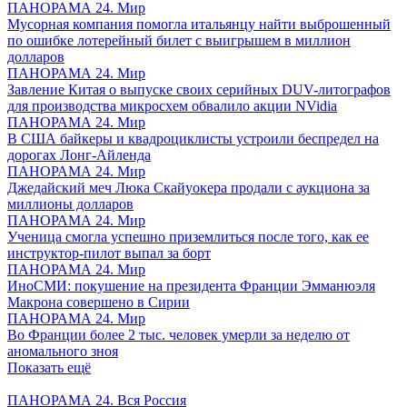
ПАНОРАМА 24. Мир
Мусорная компания помогла итальянцу найти выброшенный
по ошибке лотерейный билет с выигрышем в миллион
долларов
ПАНОРАМА 24. Мир
Завление Китая о выпуске своих серийных DUV-литографов
для производства микросхем обвалило акции NVidia
ПАНОРАМА 24. Мир
В США байкеры и квадроциклисты устроили беспредел на
дорогах Лонг-Айленда
ПАНОРАМА 24. Мир
Джедайский меч Люка Скайуокера продали с аукциона за
миллионы долларов
ПАНОРАМА 24. Мир
Ученица смогла успешно приземлиться после того, как ее
инструктор-пилот выпал за борт
ПАНОРАМА 24. Мир
ИноСМИ: покушение на президента Франции Эмманюэля
Макрона совершено в Сирии
ПАНОРАМА 24. Мир
Во Франции более 2 тыс. человек умерли за неделю от
аномального зноя
Показать ещё
ПАНОРАМА 24. Вся Россия