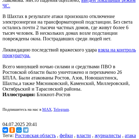
Лакомова. Место падения оцеплено,
введён локальный режим
ЧС.
В Шахтах в результате атаки произошло отключение
электроэнергии на трансформаторной подстанции. Без света
остались почти 2 тысячи частных домов, где живут более 6
тысяч человек. В нескольких домах возле подстанции
повреждены окна. Пострадавших среди людей нет.
Ликвидацию последствий вражеского удара
взяла на контроль
прокуратура.
Всего минувшей ночью силами и средствами ПВО в
Ростовской области было уничтожено и перехвачено 26
БПЛА. Были атакованы Ростов, Азов, Новошахтинск,
Шахты,а также Мясниковский, Каменский, Миллеровский,
Октябрьский и Тарасовский районы.
Иллюстрация:
Блокнот-Ростов
Подпишитесь на нас в
MAX
,
Telegram
.
04.07.2025 20:41
Теги:
Ростовская область
,
фейки
,
власти
,
журналисты
,
атака