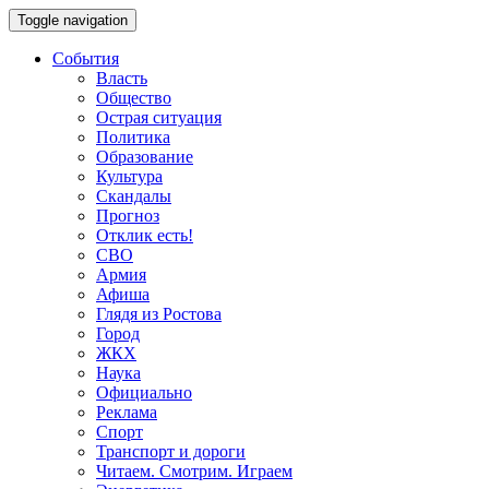
Toggle navigation
События
Власть
Общество
Острая ситуация
Политика
Образование
Культура
Скандалы
Прогноз
Отклик есть!
СВО
Армия
Афиша
Глядя из Ростова
Город
ЖКХ
Наука
Официально
Реклама
Спорт
Транспорт и дороги
Читаем. Смотрим. Играем