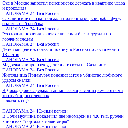
Суд в Москве запретил пенсионерке держать в квартире удава
и крокодила
ПАНОРАМА 24. Вся Россия
Сахалинские рыбаки поймали полтонны редкой рыбы-фугу,
она же - рыба-собака
ПАНОРАМА 24. Вся Россия
Россиянин похитил в аптеке виагру и был задержан по
горячим следам
ПАНОРАМА 24. Вся Россия
Детей мигрантов обязали покинуть Россию по достижении
18-летия
ПАНОРАМА 24. Вся Россия
Медвежат-попрошаек удалили с трассы на Сахалине
ПАНОРАМА 24. Вся Россия
Жительница Приамурья подозревается в убийстве любимого
ударом скалки
ПАНОРАМА 24. Вся Россия
В Домодедово задержали авиапассажира с четырьмя сотнями
контрабандных черепах
Показать ещё
ПАНОРАМА 24. Южный регион
В Сочи мужчина покалечил две иномарки на 420 тыс. рублей
в поисках "портала в иные миры"
ПАНОРАМА 24. Южный регион