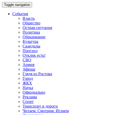
Toggle navigation
События
Власть
Общество
Острая ситуация
Политика
Образование
Культура
Скандалы
Прогноз
Отклик есть!
СВО
Армия
Афиша
Глядя из Ростова
Город
ЖКХ
Наука
Официально
Реклама
Спорт
Транспорт и дороги
Читаем. Смотрим. Играем