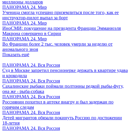
миллионы долларов
ПАНОРАМА 24. Мир
Ученица смогла успешно приземлиться после того, как ее
инструктор-пилот выпал за борт
ПАНОРАМА 24. Мир
ИноСМИ: покушение на президента Франции Эмманюэля
Макрона совершено в Сирии
ПАНОРАМА 24. Мир
Во Франции более 2 тыс. человек умерли за неделю от
аномального зноя
Показать ещё
ПАНОРАМА 24. Вся Россия
Суд в Москве запретил пенсионерке держать в квартире удава
и крокодила
ПАНОРАМА 24. Вся Россия
Сахалинские рыбаки поймали полтонны редкой рыбы-фугу,
она же - рыба-собака
ПАНОРАМА 24. Вся Россия
Россиянин похитил в аптеке виагру и был задержан по
горячим следам
ПАНОРАМА 24. Вся Россия
Детей мигрантов обязали покинуть Россию по достижении
18-летия
ПАНОРАМА 24. Вся Россия