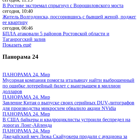
В Ростове экстремал спрыгнул с Ворошиловского моста
сегодня, 10:40
Житель Волгодонска, поссорившись с бывшей женой, поджег
ее квартиру
сегодня, 06:46
БПЛА атаковали 5 районов Ростовской области и
Таганрогский залив
Показать ещё
Панорама
24
ПАНОРАМА 24. Мир
Мусорная компания помогла итальянцу найти выброшенный
по ошибке лотерейный билет с выигрышем в миллион
долларов
ПАНОРАМА 24. Мир
Завление Китая о выпуске своих серийных DUV-литографов
для производства микросхем обвалило акции NVidia
ПАНОРАМА 24. Мир
В США байкеры и квадроциклисты устроили беспредел на
дорогах Лонг-Айленда
ПАНОРАМА 24. Мир
Джедайский меч Люка Скайуокера продали с аукциона за