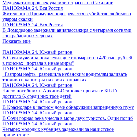
Медвежат-попрошаек удалили с трассы на Сахалине
ПАНОРАМА 24. Вся Россия
Жительница Приамурья подозревается в убийстве любимого
ударом скалки
ПАНОРАМА 24. Вся Россия
В Домодедово задержали авиапассажира с четырьмя сотнями
контрабандных черепах
Показать ещё
ПАНОРАМА 24. Южный регион
В Сочи мужчина покалечил две иномарки на 420 тыс. рублей
в поисках "портала в иные миры"
ПАНОРАМА 24. Южный регион
"Газпром нефть" разрешила кубанским водителям заливать
топливо в канистры на своих заправках
ПАНОРАМА 24. Южный регион
Число погибших в Архипо-Осиповке при атаке БПЛА
достигло 6, среди них трое детей
ПАНОРАМА 24. Южный регион
В Краснодаре в частном доме обнаружили запрещенную пуму
ПАНОРАМА 24. Южный регион
В Сочи горная река унесла в море двух туристов. Один погиб
ПАНОРАМА 24. Южный регион
Четырех молодых кубанцев задержали за нацистское
приветствие