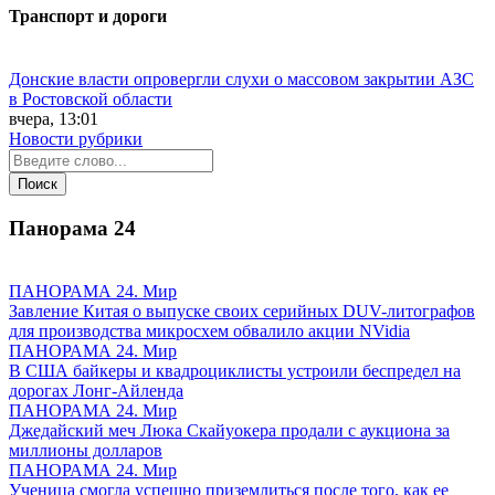
Транспорт и дороги
Донские власти опровергли слухи о массовом закрытии АЗС
в Ростовской области
вчера, 13:01
Новости рубрики
Панорама
24
ПАНОРАМА 24. Мир
Завление Китая о выпуске своих серийных DUV-литографов
для производства микросхем обвалило акции NVidia
ПАНОРАМА 24. Мир
В США байкеры и квадроциклисты устроили беспредел на
дорогах Лонг-Айленда
ПАНОРАМА 24. Мир
Джедайский меч Люка Скайуокера продали с аукциона за
миллионы долларов
ПАНОРАМА 24. Мир
Ученица смогла успешно приземлиться после того, как ее