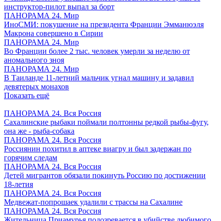
инструктор-пилот выпал за борт
ПАНОРАМА 24. Мир
ИноСМИ: покушение на президента Франции Эмманюэля
Макрона совершено в Сирии
ПАНОРАМА 24. Мир
Во Франции более 2 тыс. человек умерли за неделю от
аномального зноя
ПАНОРАМА 24. Мир
В Таиланде 11-летний мальчик угнал машину и задавил
девятерых монахов
Показать ещё
ПАНОРАМА 24. Вся Россия
Сахалинские рыбаки поймали полтонны редкой рыбы-фугу,
она же - рыба-собака
ПАНОРАМА 24. Вся Россия
Россиянин похитил в аптеке виагру и был задержан по
горячим следам
ПАНОРАМА 24. Вся Россия
Детей мигрантов обязали покинуть Россию по достижении
18-летия
ПАНОРАМА 24. Вся Россия
Медвежат-попрошаек удалили с трассы на Сахалине
ПАНОРАМА 24. Вся Россия
Жительница Приамурья подозревается в убийстве любимого