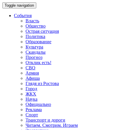
Toggle navigation
События
Власть
Общество
Острая ситуация
Политика
Образование
Культура
Скандалы
Прогноз
Отклик есть!
СВО
Армия
Афиша
Глядя из Ростова
Город
ЖКХ
Наука
Официально
Реклама
Спорт
Транспорт и дороги
Читаем. Смотрим. Играем