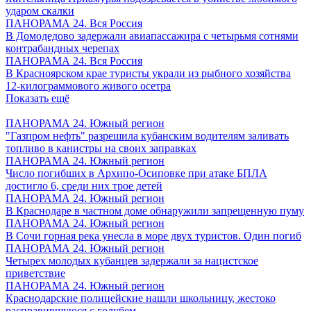
ударом скалки
ПАНОРАМА 24. Вся Россия
В Домодедово задержали авиапассажира с четырьмя сотнями
контрабандных черепах
ПАНОРАМА 24. Вся Россия
В Красноярском крае туристы украли из рыбного хозяйства
12-килограммового живого осетра
Показать ещё
ПАНОРАМА 24. Южный регион
"Газпром нефть" разрешила кубанским водителям заливать
топливо в канистры на своих заправках
ПАНОРАМА 24. Южный регион
Число погибших в Архипо-Осиповке при атаке БПЛА
достигло 6, среди них трое детей
ПАНОРАМА 24. Южный регион
В Краснодаре в частном доме обнаружили запрещенную пуму
ПАНОРАМА 24. Южный регион
В Сочи горная река унесла в море двух туристов. Один погиб
ПАНОРАМА 24. Южный регион
Четырех молодых кубанцев задержали за нацистское
приветствие
ПАНОРАМА 24. Южный регион
Краснодарские полицейские нашли школьницу, жестоко
расправившуюся с голубем