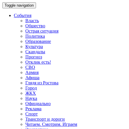
Toggle navigation
События
Власть
Общество
Острая ситуация
Политика
Образование
Культура
Скандалы
Прогноз
Отклик есть!
СВО
Армия
Афиша
Глядя из Ростова
Город
ЖКХ
Наука
Официально
Реклама
Спорт
Транспорт и дороги
Читаем. Смотрим. Играем