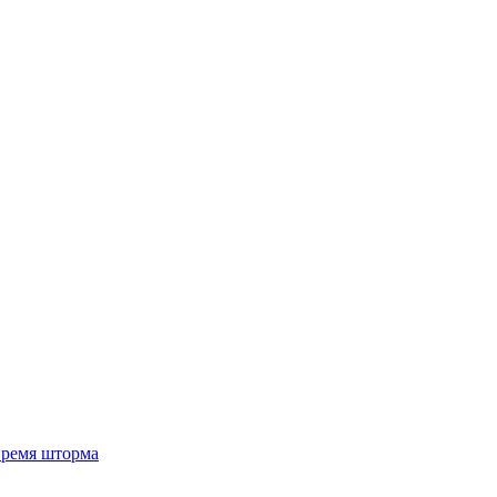
 время шторма