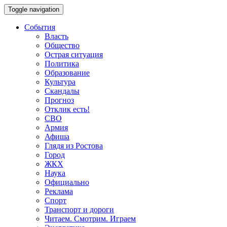
Toggle navigation
События
Власть
Общество
Острая ситуация
Политика
Образование
Культура
Скандалы
Прогноз
Отклик есть!
СВО
Армия
Афиша
Глядя из Ростова
Город
ЖКХ
Наука
Официально
Реклама
Спорт
Транспорт и дороги
Читаем. Смотрим. Играем