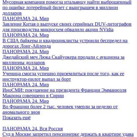
Мусорная компания помогла итальянцу найти выброшенный
по ошибке лотерейный билет с выигрышем в миллион
долларов
ПАНОРАМА 24. Мир
Завление Китая о выпуске своих серийных DUV-литографов
для производства микросхем обвалило акции NVidia
ПАНОРАМА 24. Мир
В США байкеры и квадроциклисты устроили беспредел на
дорогах Лонг-Айленда
ПАНОРАМА 24. Мир
Джедайский меч Люка Скайуокера продали с аукциона за
миллионы долларов
ПАНОРАМА 24. Мир
Ученица смогла успешно приземлиться после того, как ее
инструктор-пилот выпал за борт
ПАНОРАМА 24. Мир
ИноСМИ: покушение на президента Франции Эмманюэля
Макрона совершено в Сирии
ПАНОРАМА 24. Мир
Во Франции более 2 тыс. человек умерли за неделю от
аномального зноя
Показать ещё
ПАНОРАМА 24. Вся Россия
Суд в Москве запретил пенсионерке держать в квартире удава