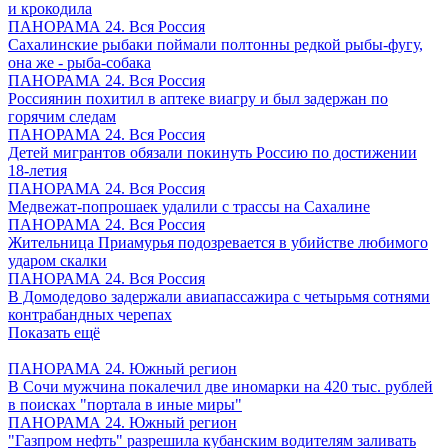
и крокодила
ПАНОРАМА 24. Вся Россия
Сахалинские рыбаки поймали полтонны редкой рыбы-фугу,
она же - рыба-собака
ПАНОРАМА 24. Вся Россия
Россиянин похитил в аптеке виагру и был задержан по
горячим следам
ПАНОРАМА 24. Вся Россия
Детей мигрантов обязали покинуть Россию по достижении
18-летия
ПАНОРАМА 24. Вся Россия
Медвежат-попрошаек удалили с трассы на Сахалине
ПАНОРАМА 24. Вся Россия
Жительница Приамурья подозревается в убийстве любимого
ударом скалки
ПАНОРАМА 24. Вся Россия
В Домодедово задержали авиапассажира с четырьмя сотнями
контрабандных черепах
Показать ещё
ПАНОРАМА 24. Южный регион
В Сочи мужчина покалечил две иномарки на 420 тыс. рублей
в поисках "портала в иные миры"
ПАНОРАМА 24. Южный регион
"Газпром нефть" разрешила кубанским водителям заливать