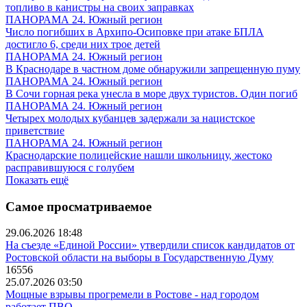
топливо в канистры на своих заправках
ПАНОРАМА 24. Южный регион
Число погибших в Архипо-Осиповке при атаке БПЛА
достигло 6, среди них трое детей
ПАНОРАМА 24. Южный регион
В Краснодаре в частном доме обнаружили запрещенную пуму
ПАНОРАМА 24. Южный регион
В Сочи горная река унесла в море двух туристов. Один погиб
ПАНОРАМА 24. Южный регион
Четырех молодых кубанцев задержали за нацистское
приветствие
ПАНОРАМА 24. Южный регион
Краснодарские полицейские нашли школьницу, жестоко
расправившуюся с голубем
Показать ещё
Самое просматриваемое
29.06.2026 18:48
На съезде «Единой России» утвердили список кандидатов от
Ростовской области на выборы в Государственную Думу
16556
25.07.2026 03:50
Мощные взрывы прогремели в Ростове - над городом
работает ПВО