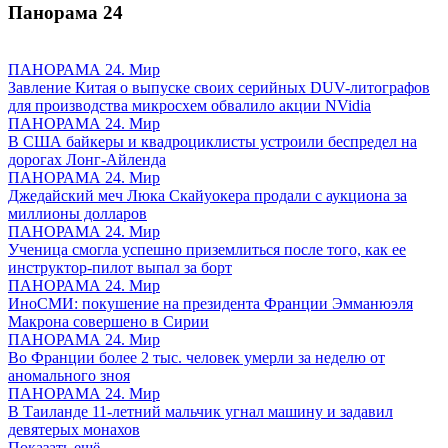
Панорама
24
ПАНОРАМА 24. Мир
Завление Китая о выпуске своих серийных DUV-литографов
для производства микросхем обвалило акции NVidia
ПАНОРАМА 24. Мир
В США байкеры и квадроциклисты устроили беспредел на
дорогах Лонг-Айленда
ПАНОРАМА 24. Мир
Джедайский меч Люка Скайуокера продали с аукциона за
миллионы долларов
ПАНОРАМА 24. Мир
Ученица смогла успешно приземлиться после того, как ее
инструктор-пилот выпал за борт
ПАНОРАМА 24. Мир
ИноСМИ: покушение на президента Франции Эмманюэля
Макрона совершено в Сирии
ПАНОРАМА 24. Мир
Во Франции более 2 тыс. человек умерли за неделю от
аномального зноя
ПАНОРАМА 24. Мир
В Таиланде 11-летний мальчик угнал машину и задавил
девятерых монахов
Показать ещё