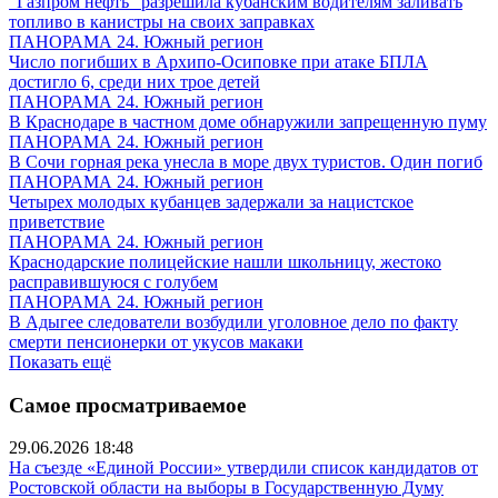
"Газпром нефть" разрешила кубанским водителям заливать
топливо в канистры на своих заправках
ПАНОРАМА 24. Южный регион
Число погибших в Архипо-Осиповке при атаке БПЛА
достигло 6, среди них трое детей
ПАНОРАМА 24. Южный регион
В Краснодаре в частном доме обнаружили запрещенную пуму
ПАНОРАМА 24. Южный регион
В Сочи горная река унесла в море двух туристов. Один погиб
ПАНОРАМА 24. Южный регион
Четырех молодых кубанцев задержали за нацистское
приветствие
ПАНОРАМА 24. Южный регион
Краснодарские полицейские нашли школьницу, жестоко
расправившуюся с голубем
ПАНОРАМА 24. Южный регион
В Адыгее следователи возбудили уголовное дело по факту
смерти пенсионерки от укусов макаки
Показать ещё
Самое просматриваемое
29.06.2026 18:48
На съезде «Единой России» утвердили список кандидатов от
Ростовской области на выборы в Государственную Думу