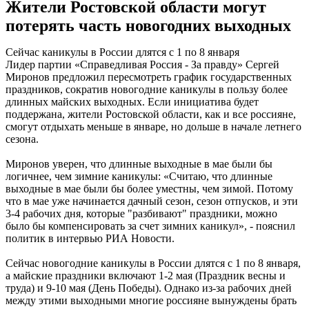
Жители Ростовской области могут
потерять часть новогодних выходных
Сейчас каникулы в России длятся с 1 по 8 января
Лидер партии «Справедливая Россия - За правду» Сергей
Миронов предложил пересмотреть график государственных
праздников, сократив новогодние каникулы в пользу более
длинных майских выходных. Если инициатива будет
поддержана, жители Ростовской области, как и все россияне,
смогут отдыхать меньше в январе, но дольше в начале летнего
сезона.
Миронов уверен, что длинные выходные в мае были бы
логичнее, чем зимние каникулы: «Считаю, что длинные
выходные в мае были бы более уместны, чем зимой. Потому
что в мае уже начинается дачный сезон, сезон отпусков, и эти
3-4 рабочих дня, которые "разбивают" праздники, можно
было бы компенсировать за счет зимних каникул», - пояснил
политик в интервью РИА Новости.
Сейчас новогодние каникулы в России длятся с 1 по 8 января,
а майские праздники включают 1-2 мая (Праздник весны и
труда) и 9-10 мая (День Победы). Однако из-за рабочих дней
между этими выходными многие россияне вынуждены брать