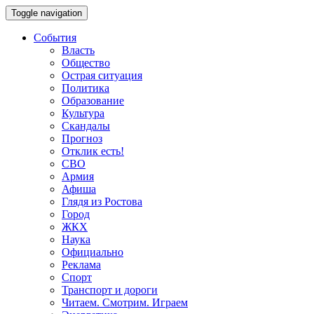
Toggle navigation
События
Власть
Общество
Острая ситуация
Политика
Образование
Культура
Скандалы
Прогноз
Отклик есть!
СВО
Армия
Афиша
Глядя из Ростова
Город
ЖКХ
Наука
Официально
Реклама
Спорт
Транспорт и дороги
Читаем. Смотрим. Играем