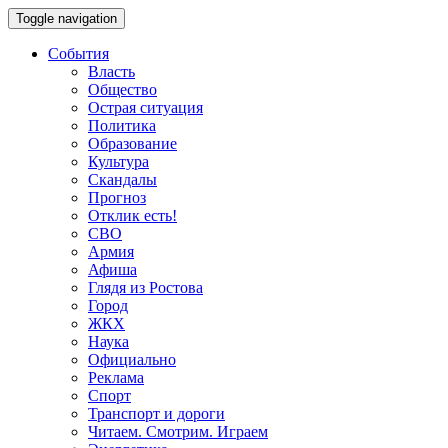
Toggle navigation
События
Власть
Общество
Острая ситуация
Политика
Образование
Культура
Скандалы
Прогноз
Отклик есть!
СВО
Армия
Афиша
Глядя из Ростова
Город
ЖКХ
Наука
Официально
Реклама
Спорт
Транспорт и дороги
Читаем. Смотрим. Играем