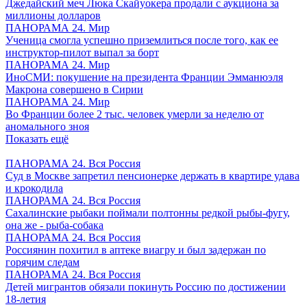
Джедайский меч Люка Скайуокера продали с аукциона за
миллионы долларов
ПАНОРАМА 24. Мир
Ученица смогла успешно приземлиться после того, как ее
инструктор-пилот выпал за борт
ПАНОРАМА 24. Мир
ИноСМИ: покушение на президента Франции Эмманюэля
Макрона совершено в Сирии
ПАНОРАМА 24. Мир
Во Франции более 2 тыс. человек умерли за неделю от
аномального зноя
Показать ещё
ПАНОРАМА 24. Вся Россия
Суд в Москве запретил пенсионерке держать в квартире удава
и крокодила
ПАНОРАМА 24. Вся Россия
Сахалинские рыбаки поймали полтонны редкой рыбы-фугу,
она же - рыба-собака
ПАНОРАМА 24. Вся Россия
Россиянин похитил в аптеке виагру и был задержан по
горячим следам
ПАНОРАМА 24. Вся Россия
Детей мигрантов обязали покинуть Россию по достижении
18-летия