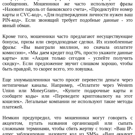
сообщениях. Мошенники же часто используют фразы
«Назовите пароль от банковского счета», «Продиктуйте номер
карты и CVC-код», «Для подтверждения личности нужен ваш
PIN-код». Если звонящий требует подобные данные - это
явный обман.
Кроме того, мошенники часто предлагают несуществующие
бонусы, призы или сверхдоходные сделки. Их излюбленные
фразы: «Вы выиграли миллион, но сначала оплатите
комиссию», «Мы даем кредит под 0%, просто укажите данные
карты» или «Акция только сегодня - успейте получить
скидку». Если предложение звучит слишком хорошо, чтобы
быть правдой, то скорее всего, это ловушка.
Еще злоумышленники часто просят перевести деньги через
нетипичные каналы. Например, «Оплатите через Western
Union или MoneyGram», «Купите подарочные карты и
сообщите коды» или «Переведите криптовалюту на этот
кошелек». Легальные компании не используют такие методы
платежей.
Немкин предупредил, что мошенники могут говорить с
акцентом, путать названия организаций или сыпать
сложными терминами, чтобы сбить жертву с толку: «Ваш IP-
адрес заблокирован, назовите код из SMS», «Ваш аккаунт