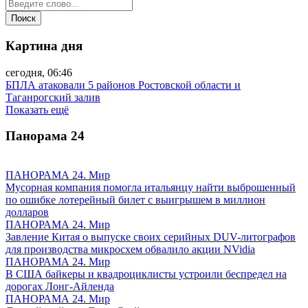
Картина дня
сегодня, 06:46
БПЛА атаковали 5 районов Ростовской области и
Таганрогский залив
Показать ещё
Панорама
24
ПАНОРАМА 24. Мир
Мусорная компания помогла итальянцу найти выброшенный
по ошибке лотерейный билет с выигрышем в миллион
долларов
ПАНОРАМА 24. Мир
Завление Китая о выпуске своих серийных DUV-литографов
для производства микросхем обвалило акции NVidia
ПАНОРАМА 24. Мир
В США байкеры и квадроциклисты устроили беспредел на
дорогах Лонг-Айленда
ПАНОРАМА 24. Мир