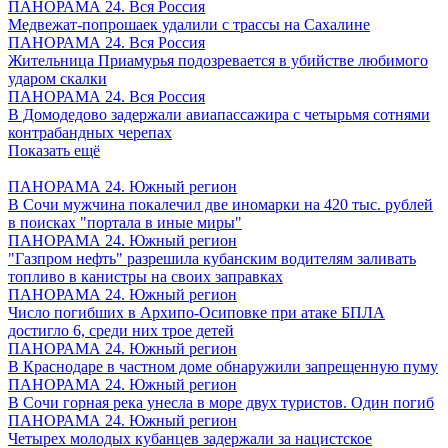
ПАНОРАМА 24. Вся Россия
Медвежат-попрошаек удалили с трассы на Сахалине
ПАНОРАМА 24. Вся Россия
Жительница Приамурья подозревается в убийстве любимого
ударом скалки
ПАНОРАМА 24. Вся Россия
В Домодедово задержали авиапассажира с четырьмя сотнями
контрабандных черепах
Показать ещё
ПАНОРАМА 24. Южный регион
В Сочи мужчина покалечил две иномарки на 420 тыс. рублей
в поисках "портала в иные миры"
ПАНОРАМА 24. Южный регион
"Газпром нефть" разрешила кубанским водителям заливать
топливо в канистры на своих заправках
ПАНОРАМА 24. Южный регион
Число погибших в Архипо-Осиповке при атаке БПЛА
достигло 6, среди них трое детей
ПАНОРАМА 24. Южный регион
В Краснодаре в частном доме обнаружили запрещенную пуму
ПАНОРАМА 24. Южный регион
В Сочи горная река унесла в море двух туристов. Один погиб
ПАНОРАМА 24. Южный регион
Четырех молодых кубанцев задержали за нацистское