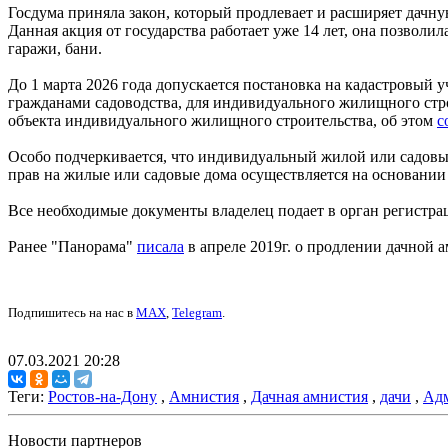
Госдума приняла закон, который продлевает и расширяет дачн
Данная акция от государства работает уже 14 лет, она позвол
гаражи, бани.
До 1 марта 2026 года допускается постановка на кадастровый 
гражданами садоводства, для индивидуального жилищного стро
объекта индивидуального жилищного строительства, об этом
с
Особо подчеркивается, что индивидуальный жилой или садов
прав на жилые или садовые дома осуществляется на основании
Все необходимые документы владелец подает в орган регистра
Ранее "Панорама"
писала
в апреле 2019г. о продлении дачной 
Подпишитесь на нас в
MAX
,
Telegram
.
07.03.2021 20:28
Теги:
Ростов-на-Дону
,
Амнистия
,
Дачная амнистия
,
дачи
,
Адм
Новости партнеров