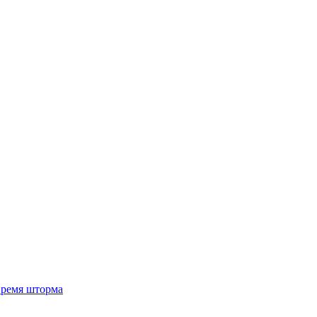
 время шторма