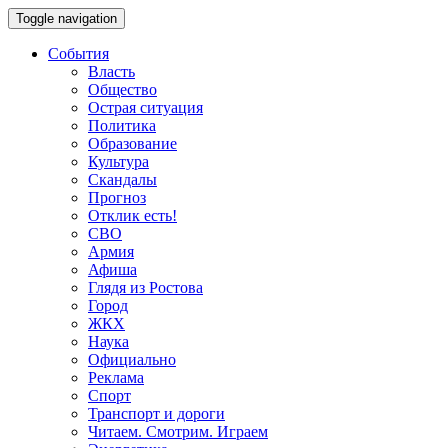
Toggle navigation
События
Власть
Общество
Острая ситуация
Политика
Образование
Культура
Скандалы
Прогноз
Отклик есть!
СВО
Армия
Афиша
Глядя из Ростова
Город
ЖКХ
Наука
Официально
Реклама
Спорт
Транспорт и дороги
Читаем. Смотрим. Играем