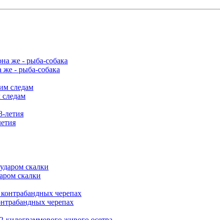
 же - рыба-собака
 следам
летия
аром скалки
онтрабандных черепах