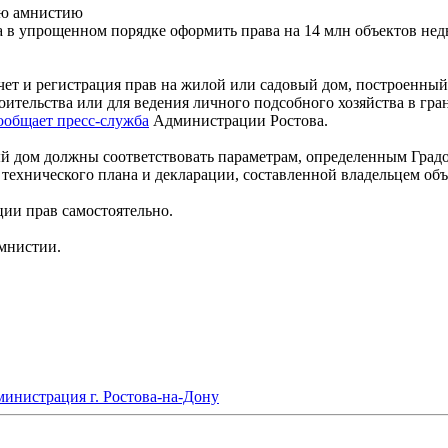
ую амнистию
ила в упрощенном порядке оформить права на 14 млн объектов не
учет и регистрация прав на жилой или садовый дом, построенный
ительства или для ведения личного подсобного хозяйства в гра
ообщает пресс-служба
Администрации Ростова.
ый дом должны соответствовать параметрам, определенным Гра
 технического плана и декларации, составленной владельцем об
ции прав самостоятельно.
амнистии.
инистрация г. Ростова-на-Дону