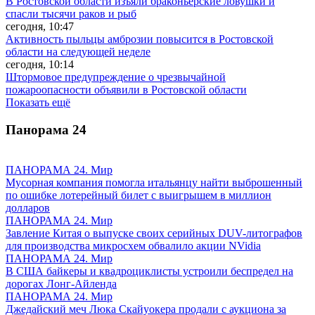
В Ростовской области изъяли браконьерские ловушки и
спасли тысячи раков и рыб
сегодня, 10:47
Активность пыльцы амброзии повысится в Ростовской
области на следующей неделе
сегодня, 10:14
Штормовое предупреждение о чрезвычайной
пожароопасности объявили в Ростовской области
Показать ещё
Панорама
24
ПАНОРАМА 24. Мир
Мусорная компания помогла итальянцу найти выброшенный
по ошибке лотерейный билет с выигрышем в миллион
долларов
ПАНОРАМА 24. Мир
Завление Китая о выпуске своих серийных DUV-литографов
для производства микросхем обвалило акции NVidia
ПАНОРАМА 24. Мир
В США байкеры и квадроциклисты устроили беспредел на
дорогах Лонг-Айленда
ПАНОРАМА 24. Мир
Джедайский меч Люка Скайуокера продали с аукциона за