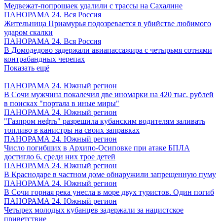
Медвежат-попрошаек удалили с трассы на Сахалине
ПАНОРАМА 24. Вся Россия
Жительница Приамурья подозревается в убийстве любимого
ударом скалки
ПАНОРАМА 24. Вся Россия
В Домодедово задержали авиапассажира с четырьмя сотнями
контрабандных черепах
Показать ещё
ПАНОРАМА 24. Южный регион
В Сочи мужчина покалечил две иномарки на 420 тыс. рублей
в поисках "портала в иные миры"
ПАНОРАМА 24. Южный регион
"Газпром нефть" разрешила кубанским водителям заливать
топливо в канистры на своих заправках
ПАНОРАМА 24. Южный регион
Число погибших в Архипо-Осиповке при атаке БПЛА
достигло 6, среди них трое детей
ПАНОРАМА 24. Южный регион
В Краснодаре в частном доме обнаружили запрещенную пуму
ПАНОРАМА 24. Южный регион
В Сочи горная река унесла в море двух туристов. Один погиб
ПАНОРАМА 24. Южный регион
Четырех молодых кубанцев задержали за нацистское
приветствие