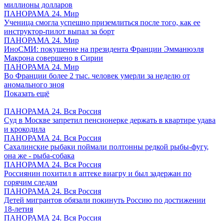
миллионы долларов
ПАНОРАМА 24. Мир
Ученица смогла успешно приземлиться после того, как ее
инструктор-пилот выпал за борт
ПАНОРАМА 24. Мир
ИноСМИ: покушение на президента Франции Эмманюэля
Макрона совершено в Сирии
ПАНОРАМА 24. Мир
Во Франции более 2 тыс. человек умерли за неделю от
аномального зноя
Показать ещё
ПАНОРАМА 24. Вся Россия
Суд в Москве запретил пенсионерке держать в квартире удава
и крокодила
ПАНОРАМА 24. Вся Россия
Сахалинские рыбаки поймали полтонны редкой рыбы-фугу,
она же - рыба-собака
ПАНОРАМА 24. Вся Россия
Россиянин похитил в аптеке виагру и был задержан по
горячим следам
ПАНОРАМА 24. Вся Россия
Детей мигрантов обязали покинуть Россию по достижении
18-летия
ПАНОРАМА 24. Вся Россия