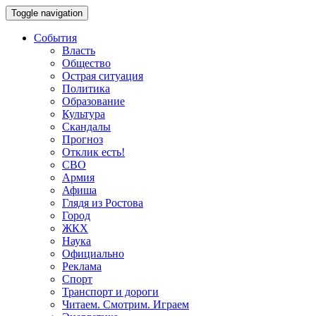
Toggle navigation
События
Власть
Общество
Острая ситуация
Политика
Образование
Культура
Скандалы
Прогноз
Отклик есть!
СВО
Армия
Афиша
Глядя из Ростова
Город
ЖКХ
Наука
Официально
Реклама
Спорт
Транспорт и дороги
Читаем. Смотрим. Играем