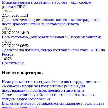
Мощные взрывы прогремели в Ростове - над городом
работает ПВО
14856
27.07.2026 11:11
До восьми человек увеличилось количество пострадавших
после вражеской атаки на Ростовскую область
14808
26.07.2026 14:19
Весь Ростов-на-Дону объявили зоной ЧС после мегашторма
14356
27.07.2026 06:52
Два человека погибли, пятеро пострадали при атаке БПЛА на
Ростов
14076
Показать ещё
Новости партнеров
Немецкое качество на страже безопасности труда: компания
«Мельхозе» предлагает комплексные решения для
предотвращения производственного травматизма
Тихое спасение: как забота о спине становится главным
трендом здоровьесбережения
Вид на жительство под микроскопом: скрытые угрозы и цена
поспешных решений