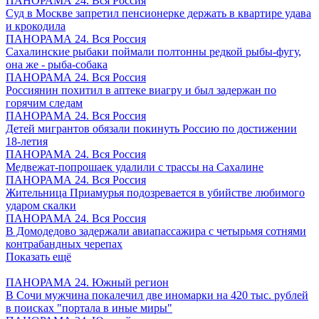
ПАНОРАМА 24. Вся Россия
Суд в Москве запретил пенсионерке держать в квартире удава
и крокодила
ПАНОРАМА 24. Вся Россия
Сахалинские рыбаки поймали полтонны редкой рыбы-фугу,
она же - рыба-собака
ПАНОРАМА 24. Вся Россия
Россиянин похитил в аптеке виагру и был задержан по
горячим следам
ПАНОРАМА 24. Вся Россия
Детей мигрантов обязали покинуть Россию по достижении
18-летия
ПАНОРАМА 24. Вся Россия
Медвежат-попрошаек удалили с трассы на Сахалине
ПАНОРАМА 24. Вся Россия
Жительница Приамурья подозревается в убийстве любимого
ударом скалки
ПАНОРАМА 24. Вся Россия
В Домодедово задержали авиапассажира с четырьмя сотнями
контрабандных черепах
Показать ещё
ПАНОРАМА 24. Южный регион
В Сочи мужчина покалечил две иномарки на 420 тыс. рублей
в поисках "портала в иные миры"