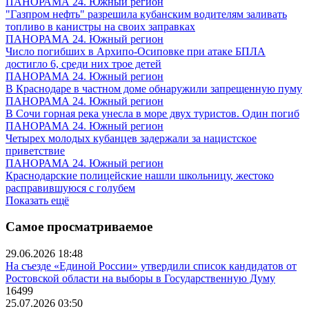
ПАНОРАМА 24. Южный регион
"Газпром нефть" разрешила кубанским водителям заливать
топливо в канистры на своих заправках
ПАНОРАМА 24. Южный регион
Число погибших в Архипо-Осиповке при атаке БПЛА
достигло 6, среди них трое детей
ПАНОРАМА 24. Южный регион
В Краснодаре в частном доме обнаружили запрещенную пуму
ПАНОРАМА 24. Южный регион
В Сочи горная река унесла в море двух туристов. Один погиб
ПАНОРАМА 24. Южный регион
Четырех молодых кубанцев задержали за нацистское
приветствие
ПАНОРАМА 24. Южный регион
Краснодарские полицейские нашли школьницу, жестоко
расправившуюся с голубем
Показать ещё
Самое просматриваемое
29.06.2026 18:48
На съезде «Единой России» утвердили список кандидатов от
Ростовской области на выборы в Государственную Думу
16499
25.07.2026 03:50