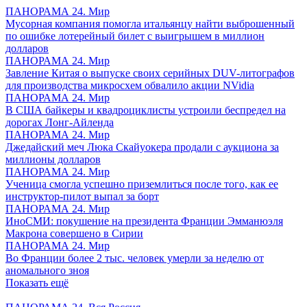
ПАНОРАМА 24. Мир
Мусорная компания помогла итальянцу найти выброшенный
по ошибке лотерейный билет с выигрышем в миллион
долларов
ПАНОРАМА 24. Мир
Завление Китая о выпуске своих серийных DUV-литографов
для производства микросхем обвалило акции NVidia
ПАНОРАМА 24. Мир
В США байкеры и квадроциклисты устроили беспредел на
дорогах Лонг-Айленда
ПАНОРАМА 24. Мир
Джедайский меч Люка Скайуокера продали с аукциона за
миллионы долларов
ПАНОРАМА 24. Мир
Ученица смогла успешно приземлиться после того, как ее
инструктор-пилот выпал за борт
ПАНОРАМА 24. Мир
ИноСМИ: покушение на президента Франции Эмманюэля
Макрона совершено в Сирии
ПАНОРАМА 24. Мир
Во Франции более 2 тыс. человек умерли за неделю от
аномального зноя
Показать ещё