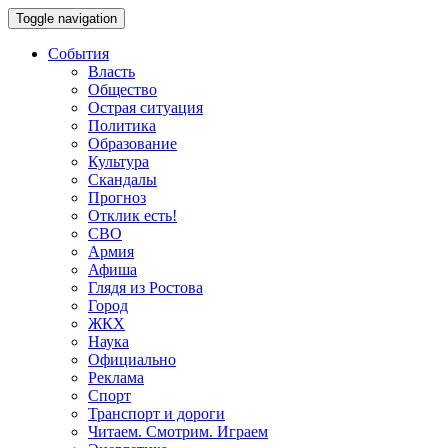
Toggle navigation
События
Власть
Общество
Острая ситуация
Политика
Образование
Культура
Скандалы
Прогноз
Отклик есть!
СВО
Армия
Афиша
Глядя из Ростова
Город
ЖКХ
Наука
Официально
Реклама
Спорт
Транспорт и дороги
Читаем. Смотрим. Играем