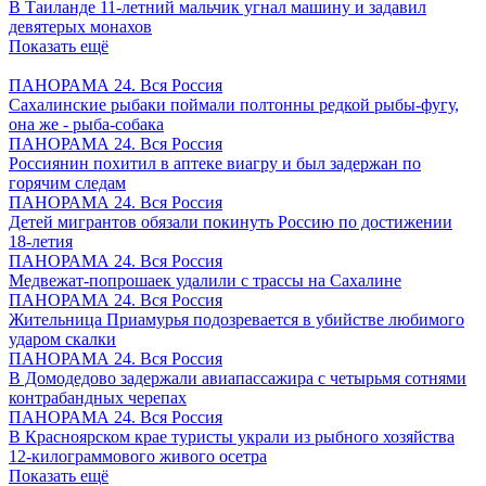
В Таиланде 11-летний мальчик угнал машину и задавил
девятерых монахов
Показать ещё
ПАНОРАМА 24. Вся Россия
Сахалинские рыбаки поймали полтонны редкой рыбы-фугу,
она же - рыба-собака
ПАНОРАМА 24. Вся Россия
Россиянин похитил в аптеке виагру и был задержан по
горячим следам
ПАНОРАМА 24. Вся Россия
Детей мигрантов обязали покинуть Россию по достижении
18-летия
ПАНОРАМА 24. Вся Россия
Медвежат-попрошаек удалили с трассы на Сахалине
ПАНОРАМА 24. Вся Россия
Жительница Приамурья подозревается в убийстве любимого
ударом скалки
ПАНОРАМА 24. Вся Россия
В Домодедово задержали авиапассажира с четырьмя сотнями
контрабандных черепах
ПАНОРАМА 24. Вся Россия
В Красноярском крае туристы украли из рыбного хозяйства
12-килограммового живого осетра
Показать ещё