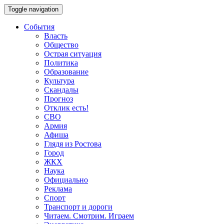
Toggle navigation
События
Власть
Общество
Острая ситуация
Политика
Образование
Культура
Скандалы
Прогноз
Отклик есть!
СВО
Армия
Афиша
Глядя из Ростова
Город
ЖКХ
Наука
Официально
Реклама
Спорт
Транспорт и дороги
Читаем. Смотрим. Играем