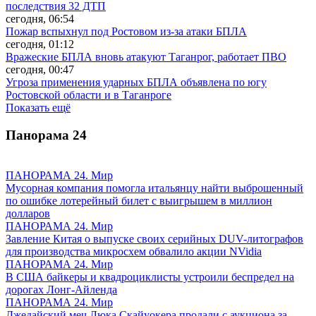
последствия 32 ДТП
сегодня, 06:54
Пожар вспыхнул под Ростовом из-за атаки БПЛА
сегодня, 01:12
Вражеские БПЛА вновь атакуют Таганрог, работает ПВО
сегодня, 00:47
Угроза применения ударных БПЛА объявлена по югу
Ростовской области и в Таганроге
Показать ещё
Панорама
24
ПАНОРАМА 24. Мир
Мусорная компания помогла итальянцу найти выброшенный
по ошибке лотерейный билет с выигрышем в миллион
долларов
ПАНОРАМА 24. Мир
Завление Китая о выпуске своих серийных DUV-литографов
для производства микросхем обвалило акции NVidia
ПАНОРАМА 24. Мир
В США байкеры и квадроциклисты устроили беспредел на
дорогах Лонг-Айленда
ПАНОРАМА 24. Мир
Джедайский меч Люка Скайуокера продали с аукциона за