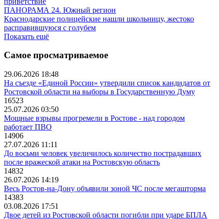
приветствие
ПАНОРАМА 24. Южный регион
Краснодарские полицейские нашли школьницу, жестоко
расправившуюся с голубем
Показать ещё
Самое просматриваемое
29.06.2026 18:48
На съезде «Единой России» утвердили список кандидатов от
Ростовской области на выборы в Государственную Думу
16523
25.07.2026 03:50
Мощные взрывы прогремели в Ростове - над городом
работает ПВО
14906
27.07.2026 11:11
До восьми человек увеличилось количество пострадавших
после вражеской атаки на Ростовскую область
14832
26.07.2026 14:19
Весь Ростов-на-Дону объявили зоной ЧС после мегашторма
14383
03.08.2026 17:51
Двое детей из Ростовской области погибли при ударе БПЛА