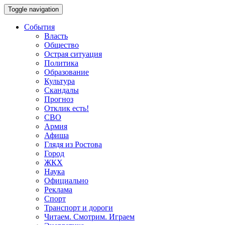
Toggle navigation
События
Власть
Общество
Острая ситуация
Политика
Образование
Культура
Скандалы
Прогноз
Отклик есть!
СВО
Армия
Афиша
Глядя из Ростова
Город
ЖКХ
Наука
Официально
Реклама
Спорт
Транспорт и дороги
Читаем. Смотрим. Играем