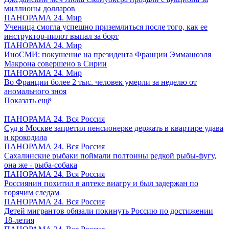
миллионы долларов
ПАНОРАМА 24. Мир
Ученица смогла успешно приземлиться после того, как ее
инструктор-пилот выпал за борт
ПАНОРАМА 24. Мир
ИноСМИ: покушение на президента Франции Эмманюэля
Макрона совершено в Сирии
ПАНОРАМА 24. Мир
Во Франции более 2 тыс. человек умерли за неделю от
аномального зноя
Показать ещё
ПАНОРАМА 24. Вся Россия
Суд в Москве запретил пенсионерке держать в квартире удава
и крокодила
ПАНОРАМА 24. Вся Россия
Сахалинские рыбаки поймали полтонны редкой рыбы-фугу,
она же - рыба-собака
ПАНОРАМА 24. Вся Россия
Россиянин похитил в аптеке виагру и был задержан по
горячим следам
ПАНОРАМА 24. Вся Россия
Детей мигрантов обязали покинуть Россию по достижении
18-летия