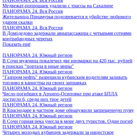
ПАНОРАМА 24. Вся Россия
Медвежат-попрошаек удалили с трассы на Сахалине
ПАНОРАМА 24. Вся Россия
Жительница Приамурья подозревается в убийстве любимого
ударом скалки
ПАНОРАМА 24. Вся Россия
В Домодедово задержали авиапассажира с четырьмя сотнями
контрабандных черепах
Показать ещё
ПАНОРАМА 24. Южный регион
В Сочи мужчина покалечил две иномарки на 420 тыс. рублей
в поисках "портала в иные миры"
ПАНОРАМА 24. Южный регион
"Газпром нефть" разрешила кубанским водителям заливать
топливо в канистры на своих заправках
ПАНОРАМА 24. Южный регион
Число погибших в Архипо-Осиповке при атаке БПЛА
достигло 6, среди них трое детей
ПАНОРАМА 24. Южный регион
В Краснодаре в частном доме обнаружили запрещенную пуму
ПАНОРАМА 24. Южный регион
В Сочи горная река унесла в море двух туристов. Один погиб
ПАНОРАМА 24. Южный регион
Четырех молодых кубанцев задержали за нацистское