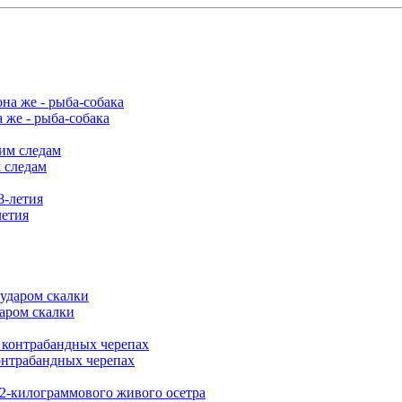
 же - рыба-собака
 следам
летия
аром скалки
онтрабандных черепах