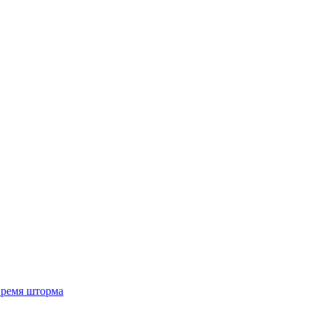
 время шторма