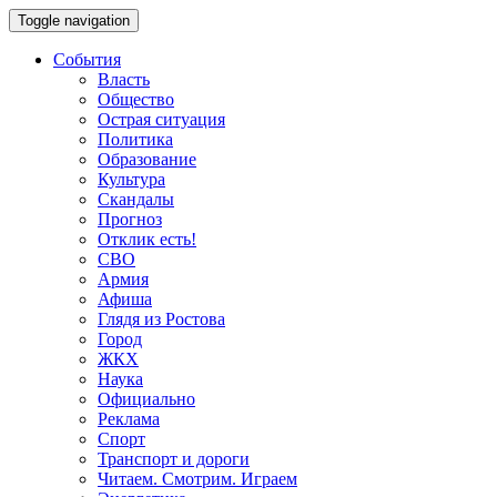
Toggle navigation
События
Власть
Общество
Острая ситуация
Политика
Образование
Культура
Скандалы
Прогноз
Отклик есть!
СВО
Армия
Афиша
Глядя из Ростова
Город
ЖКХ
Наука
Официально
Реклама
Спорт
Транспорт и дороги
Читаем. Смотрим. Играем