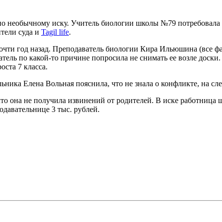
по необычному иску. Учитель биологии школы №79 потребовала 
тели суда и
Tagil life
.
очти год назад. Преподаватель биологии Кира Ильюшина (все фа
атель по какой-то причине попросила не снимать ее возле доски
оста 7 класса.
ьника Елена Вольная пояснила, что не знала о конфликте, на сл
что она не получила извинений от родителей. В иске работница
одавательнице 3 тыс. рублей.