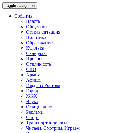
Toggle navigation
События
Власть
Общество
Острая ситуация
Политика
Образование
Культура
Скандалы
Прогноз
Отклик есть!
СВО
Армия
Афиша
Глядя из Ростова
Город
ЖКХ
Наука
Официально
Реклама
Спорт
Транспорт и дороги
Читаем. Смотрим. Играем