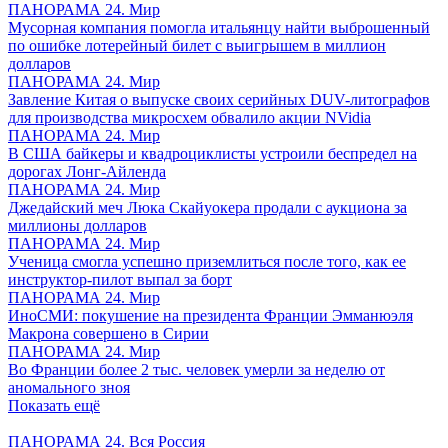
ПАНОРАМА 24. Мир
Мусорная компания помогла итальянцу найти выброшенный
по ошибке лотерейный билет с выигрышем в миллион
долларов
ПАНОРАМА 24. Мир
Завление Китая о выпуске своих серийных DUV-литографов
для производства микросхем обвалило акции NVidia
ПАНОРАМА 24. Мир
В США байкеры и квадроциклисты устроили беспредел на
дорогах Лонг-Айленда
ПАНОРАМА 24. Мир
Джедайский меч Люка Скайуокера продали с аукциона за
миллионы долларов
ПАНОРАМА 24. Мир
Ученица смогла успешно приземлиться после того, как ее
инструктор-пилот выпал за борт
ПАНОРАМА 24. Мир
ИноСМИ: покушение на президента Франции Эмманюэля
Макрона совершено в Сирии
ПАНОРАМА 24. Мир
Во Франции более 2 тыс. человек умерли за неделю от
аномального зноя
Показать ещё
ПАНОРАМА 24. Вся Россия