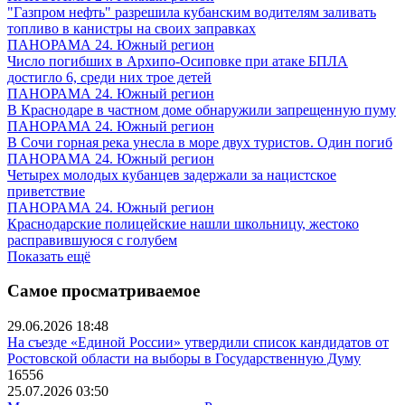
"Газпром нефть" разрешила кубанским водителям заливать
топливо в канистры на своих заправках
ПАНОРАМА 24. Южный регион
Число погибших в Архипо-Осиповке при атаке БПЛА
достигло 6, среди них трое детей
ПАНОРАМА 24. Южный регион
В Краснодаре в частном доме обнаружили запрещенную пуму
ПАНОРАМА 24. Южный регион
В Сочи горная река унесла в море двух туристов. Один погиб
ПАНОРАМА 24. Южный регион
Четырех молодых кубанцев задержали за нацистское
приветствие
ПАНОРАМА 24. Южный регион
Краснодарские полицейские нашли школьницу, жестоко
расправившуюся с голубем
Показать ещё
Самое просматриваемое
29.06.2026 18:48
На съезде «Единой России» утвердили список кандидатов от
Ростовской области на выборы в Государственную Думу
16556
25.07.2026 03:50