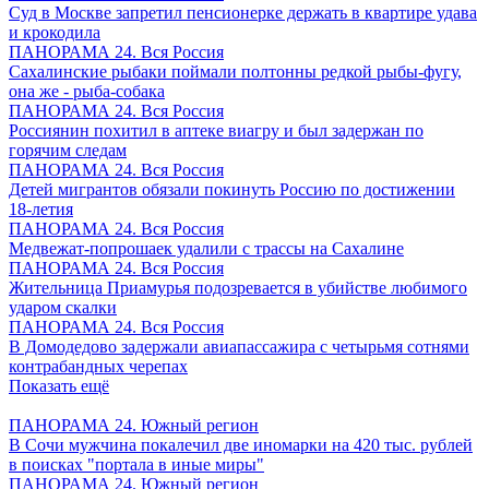
Суд в Москве запретил пенсионерке держать в квартире удава
и крокодила
ПАНОРАМА 24. Вся Россия
Сахалинские рыбаки поймали полтонны редкой рыбы-фугу,
она же - рыба-собака
ПАНОРАМА 24. Вся Россия
Россиянин похитил в аптеке виагру и был задержан по
горячим следам
ПАНОРАМА 24. Вся Россия
Детей мигрантов обязали покинуть Россию по достижении
18-летия
ПАНОРАМА 24. Вся Россия
Медвежат-попрошаек удалили с трассы на Сахалине
ПАНОРАМА 24. Вся Россия
Жительница Приамурья подозревается в убийстве любимого
ударом скалки
ПАНОРАМА 24. Вся Россия
В Домодедово задержали авиапассажира с четырьмя сотнями
контрабандных черепах
Показать ещё
ПАНОРАМА 24. Южный регион
В Сочи мужчина покалечил две иномарки на 420 тыс. рублей
в поисках "портала в иные миры"
ПАНОРАМА 24. Южный регион