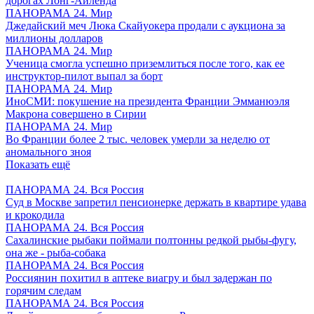
дорогах Лонг-Айленда
ПАНОРАМА 24. Мир
Джедайский меч Люка Скайуокера продали с аукциона за
миллионы долларов
ПАНОРАМА 24. Мир
Ученица смогла успешно приземлиться после того, как ее
инструктор-пилот выпал за борт
ПАНОРАМА 24. Мир
ИноСМИ: покушение на президента Франции Эмманюэля
Макрона совершено в Сирии
ПАНОРАМА 24. Мир
Во Франции более 2 тыс. человек умерли за неделю от
аномального зноя
Показать ещё
ПАНОРАМА 24. Вся Россия
Суд в Москве запретил пенсионерке держать в квартире удава
и крокодила
ПАНОРАМА 24. Вся Россия
Сахалинские рыбаки поймали полтонны редкой рыбы-фугу,
она же - рыба-собака
ПАНОРАМА 24. Вся Россия
Россиянин похитил в аптеке виагру и был задержан по
горячим следам
ПАНОРАМА 24. Вся Россия