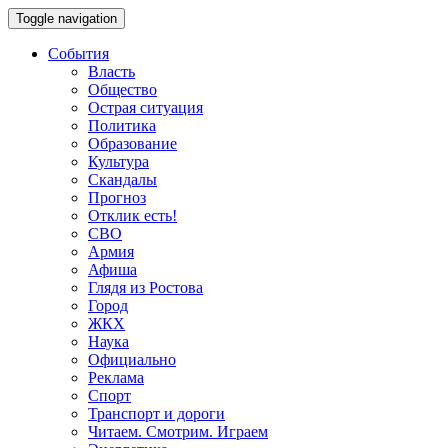
Toggle navigation
События
Власть
Общество
Острая ситуация
Политика
Образование
Культура
Скандалы
Прогноз
Отклик есть!
СВО
Армия
Афиша
Глядя из Ростова
Город
ЖКХ
Наука
Официально
Реклама
Спорт
Транспорт и дороги
Читаем. Смотрим. Играем