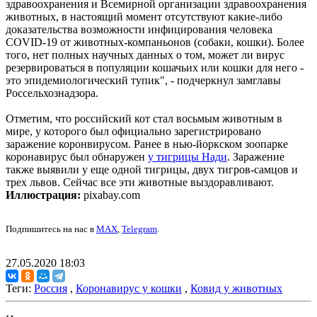
здравоохранения и Всемирной организации здравоохранения
животных, в настоящий момент отсутствуют какие-либо
доказательства возможности инфицирования человека
COVID-19 от животных-компаньонов (собаки, кошки). Более
того, нет полных научных данных о том, может ли вирус
резервироваться в популяции кошачьих или кошки для него -
это эпидемиологический тупик", - подчеркнул замглавы
Россельхознадзора.
Отметим, что российский кот стал восьмым животным в
мире, у которого был официально зарегистрировано
заражение коронвирусом. Ранее в нью-йоркском зоопарке
коронавирус был обнаружен
у тигрицы Нади
. Заражение
также выявили у еще одной тигрицы, двух тигров-самцов и
трех львов. Сейчас все эти животные выздоравливают.
Иллюстрация:
pixabay.com
Подпишитесь на нас в
MAX
,
Telegram
.
27.05.2020 18:03
Теги:
Россия
,
Коронавирус у кошки
,
Ковид у животных