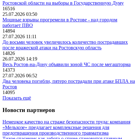
Ростовской области на выборы в Государственную Думу
16516
25.07.2026 03:50
Мощные взрывы прогремели в Ростове - над городом
работает ПВО
14894
27.07.2026 11:11
До восьми человек увеличилось количество пострадавших
после вражеской атаки на Ростовскую область
14826
26.07.2026 14:19
Весь Ростов-на-Дону объявили зоной ЧС после мегашторма
14373
27.07.2026 06:52
Два человека погибли, пятеро пострадали при атаке БПЛА на
Ростов
14095
Показать ещё
Новости партнеров
Немецкое качество на страже безопасности труда: компания
«Мельхозе» предлагает комплексные решения для
предотвращения производственного травматизма
Тихое спасение: как забота о спине становится главным