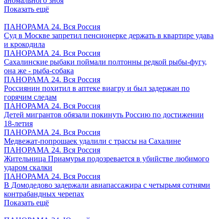
аномального зноя
Показать ещё
ПАНОРАМА 24. Вся Россия
Суд в Москве запретил пенсионерке держать в квартире удава
и крокодила
ПАНОРАМА 24. Вся Россия
Сахалинские рыбаки поймали полтонны редкой рыбы-фугу,
она же - рыба-собака
ПАНОРАМА 24. Вся Россия
Россиянин похитил в аптеке виагру и был задержан по
горячим следам
ПАНОРАМА 24. Вся Россия
Детей мигрантов обязали покинуть Россию по достижении
18-летия
ПАНОРАМА 24. Вся Россия
Медвежат-попрошаек удалили с трассы на Сахалине
ПАНОРАМА 24. Вся Россия
Жительница Приамурья подозревается в убийстве любимого
ударом скалки
ПАНОРАМА 24. Вся Россия
В Домодедово задержали авиапассажира с четырьмя сотнями
контрабандных черепах
Показать ещё