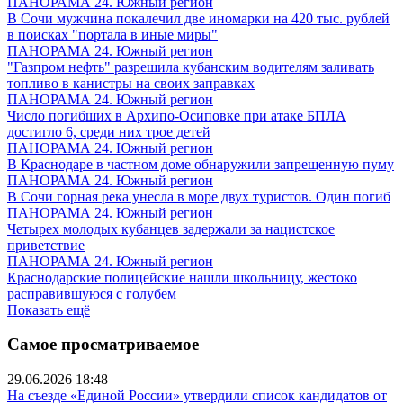
ПАНОРАМА 24. Южный регион
В Сочи мужчина покалечил две иномарки на 420 тыс. рублей
в поисках "портала в иные миры"
ПАНОРАМА 24. Южный регион
"Газпром нефть" разрешила кубанским водителям заливать
топливо в канистры на своих заправках
ПАНОРАМА 24. Южный регион
Число погибших в Архипо-Осиповке при атаке БПЛА
достигло 6, среди них трое детей
ПАНОРАМА 24. Южный регион
В Краснодаре в частном доме обнаружили запрещенную пуму
ПАНОРАМА 24. Южный регион
В Сочи горная река унесла в море двух туристов. Один погиб
ПАНОРАМА 24. Южный регион
Четырех молодых кубанцев задержали за нацистское
приветствие
ПАНОРАМА 24. Южный регион
Краснодарские полицейские нашли школьницу, жестоко
расправившуюся с голубем
Показать ещё
Самое просматриваемое
29.06.2026 18:48
На съезде «Единой России» утвердили список кандидатов от