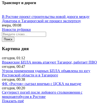
Транспорт и дороги
В Ростове проект строительства новой дороги между
Доватора и Таганрогской не прошел экспертизу
вчера, 09:08
Новости рубрики
Картина дня
сегодня, 01:12
Вражеские БПЛА вновь атакуют Таганрог, работает ПВО
сегодня, 00:47
Угроза применения ударных БПЛА объявлена по югу
Ростовской области и в Таганроге
сегодня, 00:38
ФК «Ростов» сыграл вничью с ЦСКА на выезде
сегодня, 00:20
Скутерист погиб после лобового столкновения с
микроавтобусом в Ростове
Показать ещё