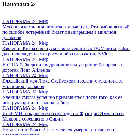
Панорама
24
ПАНОРАМА 24. Мир
Мусорная компания помогла итальянцу найти выброшенный
по ошибке лотерейный билет с выигрышем в миллион
долларов
ПАНОРАМА 24. Мир
Завление Китая о выпуске своих серийных DUV-литографов
для производства микросхем обвалило акции NVidia
ПАНОРАМА 24. Мир
В США байкеры и квадроциклисты устроили беспредел на
дорогах Лонг-Айленда
ПАНОРАМА 24. Мир
Джедайский меч Люка Скайуокера продали с аукциона за
миллионы долларов
ПАНОРАМА 24. Мир
Ученица смогла успешно приземлиться после того, как ее
инструктор-пилот выпал за борт
ПАНОРАМА 24. Мир
ИноСМИ: покушение на президента Франции Эмманюэля
Макрона совершено в Сирии
ПАНОРАМА 24. Мир
Во Франции более 2 тыс. человек умерли за неделю от