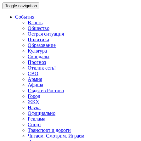
Toggle navigation
События
Власть
Общество
Острая ситуация
Политика
Образование
Культура
Скандалы
Прогноз
Отклик есть!
СВО
Армия
Афиша
Глядя из Ростова
Город
ЖКХ
Наука
Официально
Реклама
Спорт
Транспорт и дороги
Читаем. Смотрим. Играем