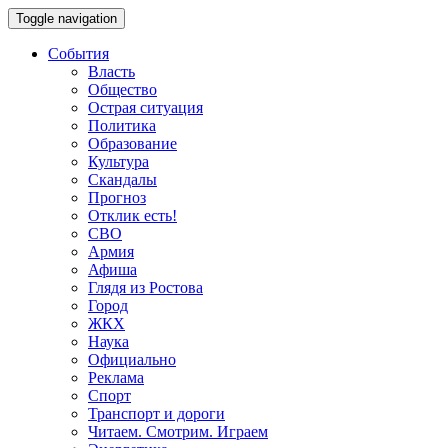
Toggle navigation
События
Власть
Общество
Острая ситуация
Политика
Образование
Культура
Скандалы
Прогноз
Отклик есть!
СВО
Армия
Афиша
Глядя из Ростова
Город
ЖКХ
Наука
Официально
Реклама
Спорт
Транспорт и дороги
Читаем. Смотрим. Играем