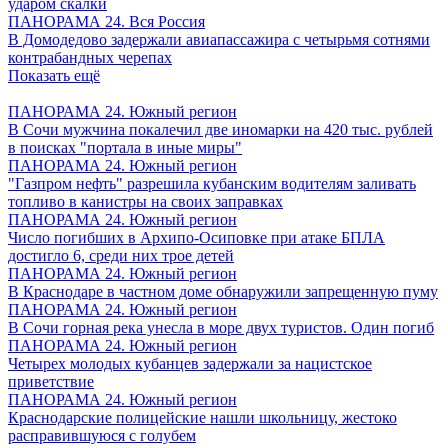
ударом скалки
ПАНОРАМА 24. Вся Россия
В Домодедово задержали авиапассажира с четырьмя сотнями
контрабандных черепах
Показать ещё
ПАНОРАМА 24. Южный регион
В Сочи мужчина покалечил две иномарки на 420 тыс. рублей
в поисках "портала в иные миры"
ПАНОРАМА 24. Южный регион
"Газпром нефть" разрешила кубанским водителям заливать
топливо в канистры на своих заправках
ПАНОРАМА 24. Южный регион
Число погибших в Архипо-Осиповке при атаке БПЛА
достигло 6, среди них трое детей
ПАНОРАМА 24. Южный регион
В Краснодаре в частном доме обнаружили запрещенную пуму
ПАНОРАМА 24. Южный регион
В Сочи горная река унесла в море двух туристов. Один погиб
ПАНОРАМА 24. Южный регион
Четырех молодых кубанцев задержали за нацистское
приветствие
ПАНОРАМА 24. Южный регион
Краснодарские полицейские нашли школьницу, жестоко
расправившуюся с голубем