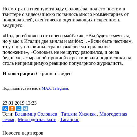
Несмотря на гневную тираду Соловьёва, под его постом в
твиттере с видеозаписью появилось много комментариев от
пользователей, скептически оценивающих искренность
ведущего.
«Подари ей колесо от своего майбаха», «Вы будете смеяться,
но у вас в Италии две виллы и майбах», «Если быть честным,
то у нас у половины страны тяжёлое материальное
положение», «Соловьёв не не шутку разошёлся, и он за
бедных», - с мрачной иронией отреагировали подписчики на
столь непримиримую реакцию популярного журналиста.
Иллюстрация:
Скриншот видео
Подпишитесь на нас в
MAX
,
Telegram
.
23.01.2019 13:23
Теги:
Владимир Соловьев
,
Татьяна Хижняк
,
Многодетная
семья
,
Многодетная мать
,
Таганрог
Новости партнеров