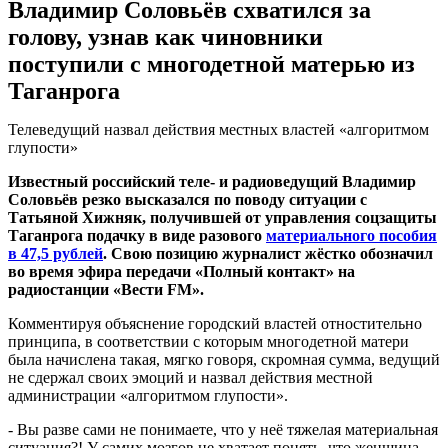
Владимир Соловьёв схватился за
голову, узнав как чиновники
поступили с многодетной матерью из
Таганрога
Телеведущий назвал действия местных властей «алгоритмом
глупости»
Известный российский теле- и радиоведущий Владимир
Соловьёв резко высказался по поводу ситуации с
Татьяной Хижняк, получившей от управления соцзащиты
Таганрога подачку в виде разового
материального пособия
в 47,5 рублей
. Свою позицию журналист жёстко обозначил
во время эфира передачи «Полный контакт» на
радиостанции «Вести FM».
Комментируя объяснение городский властей отностительно
принципа, в соответствии с которым многодетной матери
была начислена такая, мягко говоря, скромная сумма, ведущий
не сдержал своих эмоций и назвал действия местной
администрации «алгоритмом глупости».
- Вы разве сами не понимаете, что у неё тяжелая материальная
ситуация?! У самих мозгов не хватает понять, что женщина