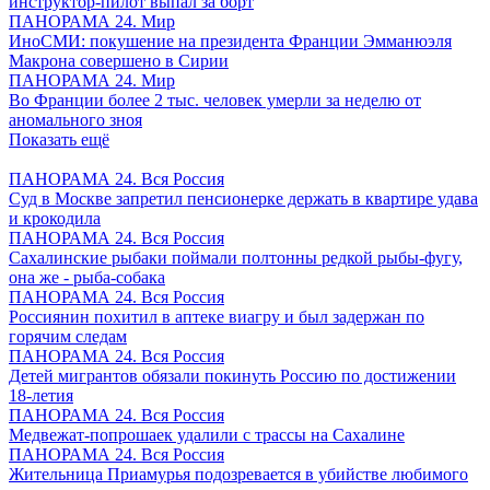
инструктор-пилот выпал за борт
ПАНОРАМА 24. Мир
ИноСМИ: покушение на президента Франции Эмманюэля
Макрона совершено в Сирии
ПАНОРАМА 24. Мир
Во Франции более 2 тыс. человек умерли за неделю от
аномального зноя
Показать ещё
ПАНОРАМА 24. Вся Россия
Суд в Москве запретил пенсионерке держать в квартире удава
и крокодила
ПАНОРАМА 24. Вся Россия
Сахалинские рыбаки поймали полтонны редкой рыбы-фугу,
она же - рыба-собака
ПАНОРАМА 24. Вся Россия
Россиянин похитил в аптеке виагру и был задержан по
горячим следам
ПАНОРАМА 24. Вся Россия
Детей мигрантов обязали покинуть Россию по достижении
18-летия
ПАНОРАМА 24. Вся Россия
Медвежат-попрошаек удалили с трассы на Сахалине
ПАНОРАМА 24. Вся Россия
Жительница Приамурья подозревается в убийстве любимого