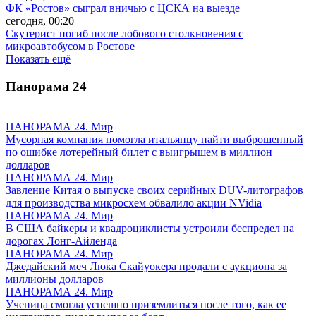
ФК «Ростов» сыграл вничью с ЦСКА на выезде
сегодня, 00:20
Скутерист погиб после лобового столкновения с
микроавтобусом в Ростове
Показать ещё
Панорама
24
ПАНОРАМА 24. Мир
Мусорная компания помогла итальянцу найти выброшенный
по ошибке лотерейный билет с выигрышем в миллион
долларов
ПАНОРАМА 24. Мир
Завление Китая о выпуске своих серийных DUV-литографов
для производства микросхем обвалило акции NVidia
ПАНОРАМА 24. Мир
В США байкеры и квадроциклисты устроили беспредел на
дорогах Лонг-Айленда
ПАНОРАМА 24. Мир
Джедайский меч Люка Скайуокера продали с аукциона за
миллионы долларов
ПАНОРАМА 24. Мир
Ученица смогла успешно приземлиться после того, как ее